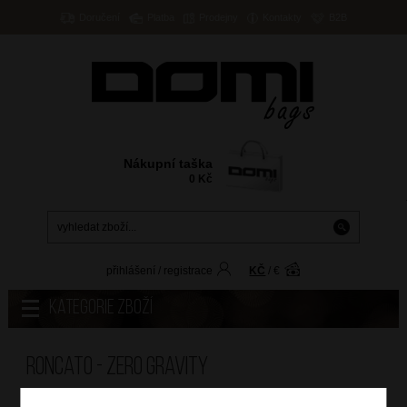
Doručení
Platba
Prodejny
Kontakty
B2B
Nákupní taška
0
Kč
přihlášení
/
registrace
KČ
/
€
Kategorie zboží
Roncato - Zero Gravity