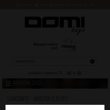
Doručení
Platba
Prodejny
Kontakty
B2B
Nákupní taška
0
Kč
přihlášení
/
registrace
KČ
/
€
Kategorie zboží
Samsonite - AIRGLOW SLEEVES