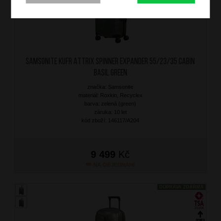
SAMSONITE Kufr Attrix Spinner Expander 55/23/35 Cabin
Basil Green
značka: Samsonite
materiál: Roxkin, Recyclex
barva: zelená (green)
záruka: 10 let
kód zboží: 146117/A204
9 499
Kč
NA OBJEDNÁNÍ
DOPRAVA ZDARMA