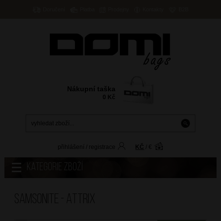
Doručení
Platba
Prodejny
Kontakty
B2B
Nákupní taška
0
Kč
přihlášení
/
registrace
KČ
/
€
Kategorie zboží
Samsonite - ATTRIX