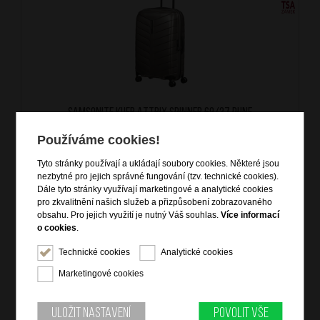
SAMSONITE Kufr Attrix Spinner 69/27 Dune
značka: Samsonite
Používáme cookies!
materiál: Roxkin, Recyclex
barva: béžová (beige)
Tyto stránky používají a ukládají soubory cookies. Některé jsou
záruka: 10 let
nezbytné pro jejich správné fungování (tzv. technické cookies).
kód zboží: SM-KK815003
Dále tyto stránky využívají marketingové a analytické cookies
pro zkvalitnění našich služeb a přizpůsobení zobrazovaného
obsahu. Pro jejich využití je nutný Váš souhlas.
Více informací
o cookies
.
10 299
Kč
NA OBJEDNÁNÍ
Technické cookies
Analytické cookies
Marketingové cookies
DOPRAVA ZDARMA
Uložit nastavení
Povolit vše