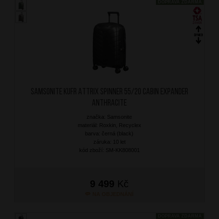
DOPRAVA ZDARMA
SAMSONITE Kufr Attrix Spinner 55/20 Cabin Expander
Anthracite
značka: Samsonite
materiál: Roxkin, Recyclex
barva: černá (black)
záruka: 10 let
kód zboží: SM-KK808001
9 499
Kč
NA OBJEDNÁNÍ
DOPRAVA ZDARMA