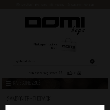
Doručení
Platba
Prodejny
Kontakty
B2B
Nákupní taška
0
Kč
přihlášení
/
registrace
KČ
/
€
Kategorie zboží
Samsonite - DUOPACK