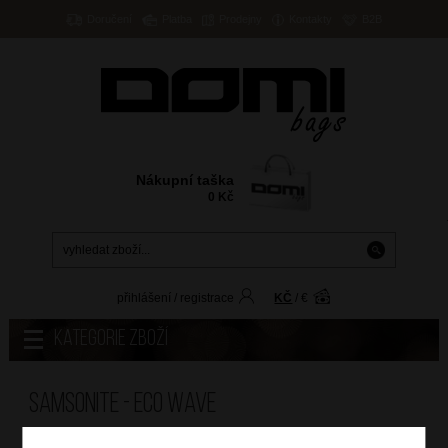
Doručení
Platba
Prodejny
Kontakty
B2B
Nákupní taška
0
Kč
přihlášení
/
registrace
KČ
/
€
Kategorie zboží
Samsonite - ECO WAVE