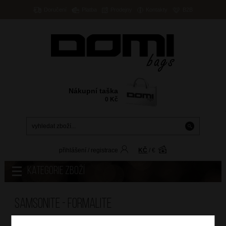
Doručení
Platba
Prodejny
Kontakty
B2B
Nákupní taška
0
Kč
přihlášení
/
registrace
KČ
/
€
Kategorie zboží
Samsonite - FORMALITE