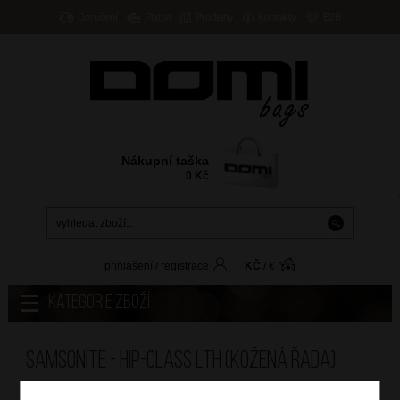
Doručení
Platba
Prodejny
Kontakty
B2B
Nákupní taška
0
Kč
přihlášení
/
registrace
KČ
/
€
Kategorie zboží
Samsonite - Hip-class Lth (kožená řada)