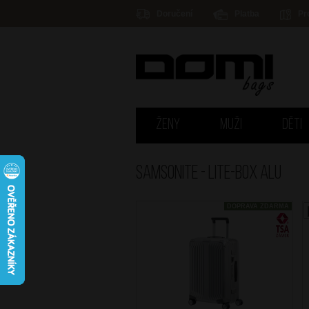
Doručení
Platba
Pr
ŽENY
MUŽI
DĚTI
Samsonite - LITE-BOX ALU
DOPRAVA ZDARMA