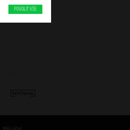
Povolit vše
Můj účet