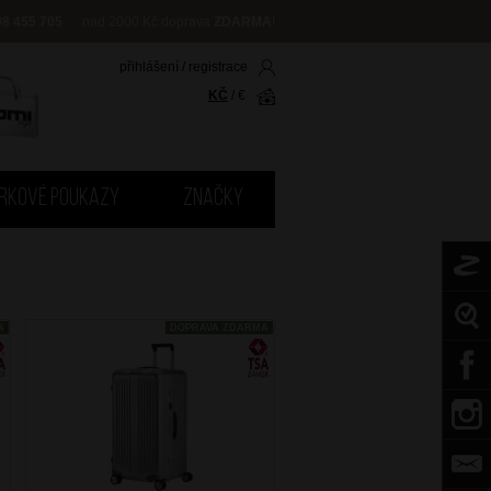
08 455 705
nad 2000 Kč doprava
ZDARMA
!
přihlášení
/
registrace
KČ
/
€
RKOVÉ POUKAZY
ZNAČKY
A
DOPRAVA ZDARMA