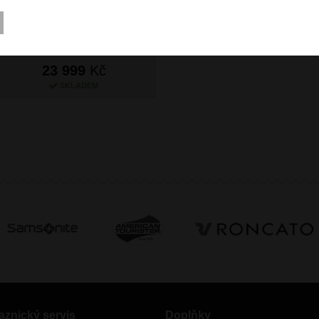
Spinner 80/41 Trunk
Aluminium
23 999
Kč
SKLADEM
aznický servis
Doplňky