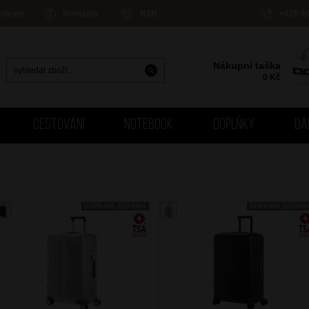
odejny
Kontakty
B2B
+420 6
Nákupní taška
0
Kč
CESTOVÁNÍ
NOTEBOOK
DOPLŇKY
DÁ
DOPRAVA ZDARMA
DOPRAVA ZDARM