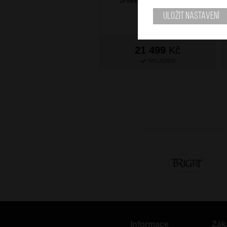
Spinner 76/51 Aluminium
Uložit nastavení
21 499
Kč
SKLADEM
Informace
Zák