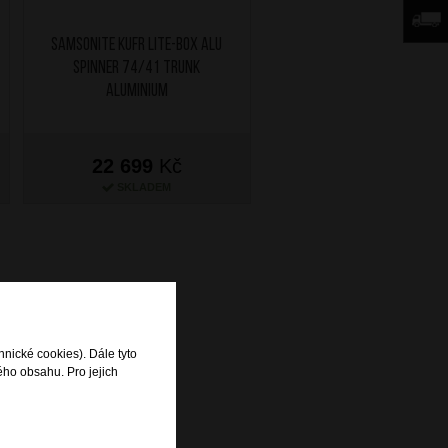
SAMSONITE Kufr Lite-Box Alu
Spinner 74/41 Trunk
Aluminium
22 699
Kč
SKLADEM
hnické cookies). Dále tyto
ého obsahu. Pro jejich