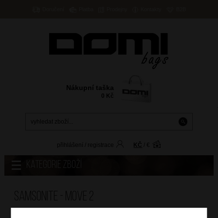
Doručení
Platba
Prodejny
Kontakty
B2B
Nákupní taška
0
Kč
přihlášení
/
registrace
KČ
/
€
Kategorie zboží
Samsonite - MOVE 2