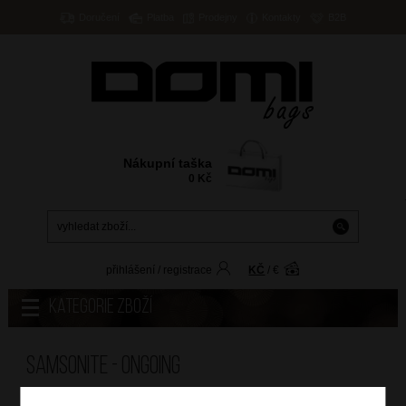
Doručení
Platba
Prodejny
Kontakty
B2B
Nákupní taška
0
Kč
přihlášení
/
registrace
KČ
/
€
Kategorie zboží
Samsonite - ONGOING