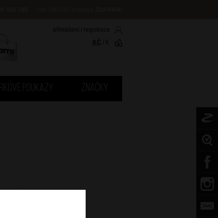
08 455 705
nad 2000 Kč doprava
ZDARMA
!
přihlášení
/
registrace
KČ
/
€
RKOVÉ POUKAZY
ZNAČKY