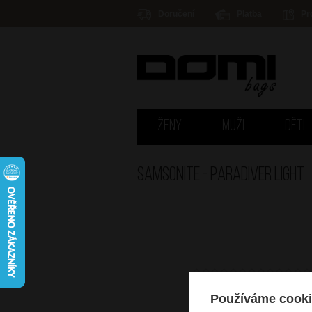
Doručení
Platba
Pr
ŽENY
MUŽI
DĚTI
Samsonite - PARADIVER LIGHT
Používáme cooki