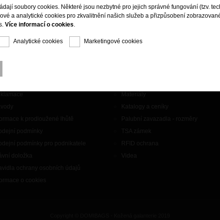
ládají soubory cookies. Některé jsou nezbytné pro jejich správné fungování (tzv. tec
gové a analytické cookies pro zkvalitnění našich služeb a přizpůsobení zobrazovan
s.
Více informací o cookies
.
Analytické cookies
Marketingové cookies
aznický servis
Doplňky
ntakty
Značky
klamace
Materiály
vody
Katalogy a ceníky
formace k prodloužené lhůtě
Palubní zavazadla - rozměry
odejní podmínky
TSA zámek
odejní podmínky pro podnikatele
RFID ochrana
ávní doložka
Videa
avidla ochrany osobních údajů
formace o cookies
Copyright © DOMIBAGS - Kožená galanterie 2019