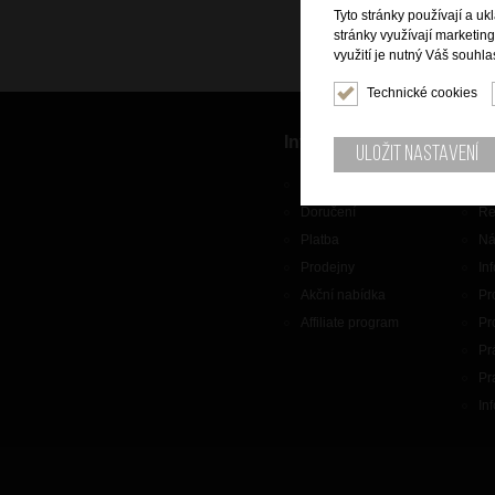
Tyto stránky používají a uk
stránky využívají marketin
využití je nutný Váš souhla
Technické cookies
Informace
Zák
Uložit nastavení
O nás
Ko
Doručení
Re
Platba
Ná
Prodejny
In
Akční nabídka
Pr
Affiliate program
Pr
Pr
Pr
In