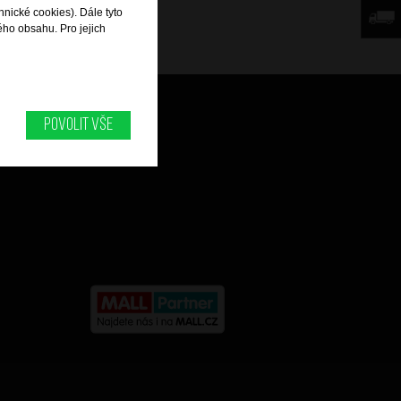
hnické cookies). Dále tyto
ého obsahu. Pro jejich
Můj účet
Povolit vše
Historie objednávek