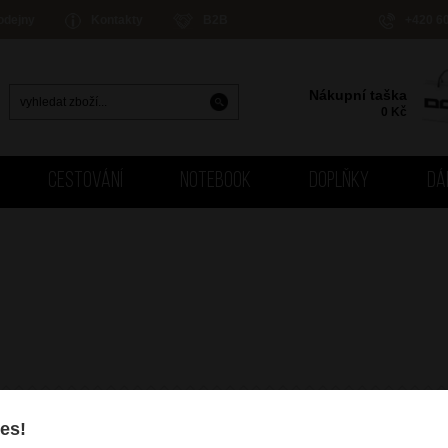
odejny
Kontakty
B2B
+420 6
Nákupní taška
0
Kč
CESTOVÁNÍ
NOTEBOOK
DOPLŇKY
DÁ
es!