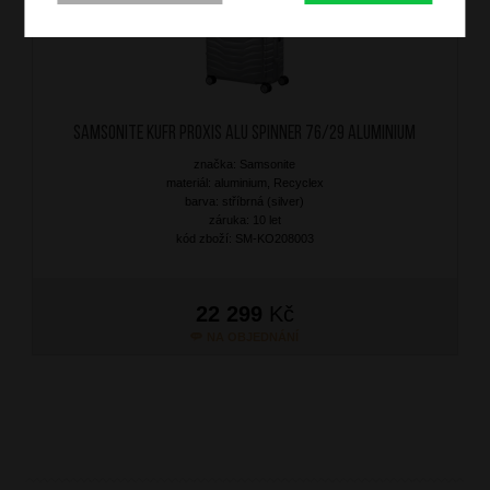
SAMSONITE Kufr Proxis Alu Spinner 76/29 Aluminium
značka: Samsonite
materiál: aluminium, Recyclex
barva: stříbrná (silver)
záruka: 10 let
kód zboží: SM-KO208003
22 299
Kč
NA OBJEDNÁNÍ