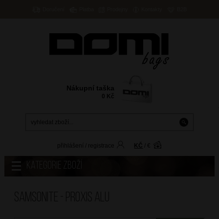
Doručení
Platba
Prodejny
Kontakty
B2B
Nákupní taška
0
Kč
přihlášení
/
registrace
KČ
/
€
Kategorie zboží
Samsonite - PROXIS ALU