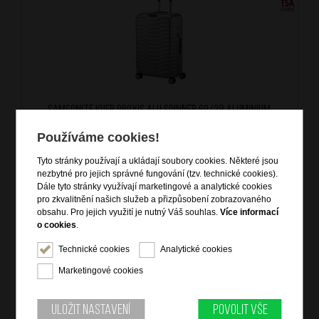
SAMSONITE Kufr Proxis Alu Spinner 69/28 Aluminium
značka: Samsonite
Používáme cookies!
materiál: aluminium, Recyclex
barva: stříbrná (silver)
Tyto stránky používají a ukládají soubory cookies. Některé jsou
záruka: 10 let
nezbytné pro jejich správné fungování (tzv. technické cookies).
kód zboží: SM-KO208002
Dále tyto stránky využívají marketingové a analytické cookies
pro zkvalitnění našich služeb a přizpůsobení zobrazovaného
obsahu. Pro jejich využití je nutný Váš souhlas.
Více informací
o cookies
.
20 199
Kč
SKLADEM
Technické cookies
Analytické cookies
Marketingové cookies
DOPRAVA ZDARMA
Uložit nastavení
Povolit vše