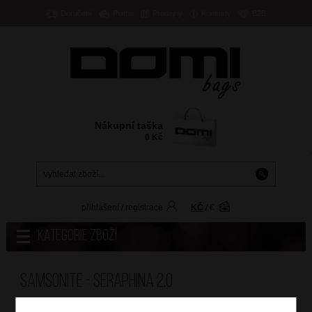
Doručení
Platba
Prodejny
Kontakty
B2B
Nákupní taška
0
Kč
přihlášení
/
registrace
KČ
/
€
Kategorie zboží
Samsonite - SERAPHINA 2.0