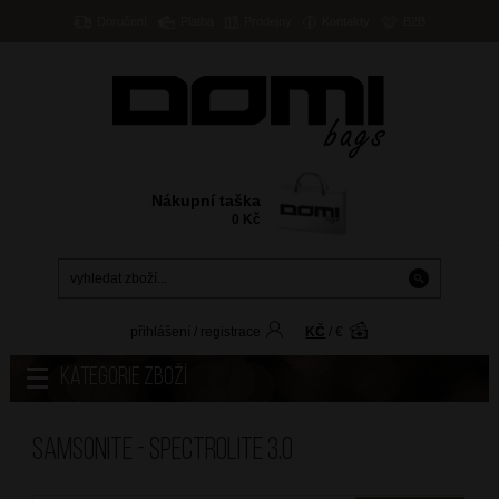
Doručení
Platba
Prodejny
Kontakty
B2B
Nákupní taška
0
Kč
přihlášení
/
registrace
KČ
/
€
Kategorie zboží
Samsonite - SPECTROLITE 3.0