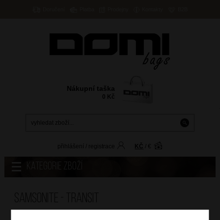
Doručení
Platba
Prodejny
Kontakty
B2B
Nákupní taška
0
Kč
přihlášení
/
registrace
KČ
/
€
Kategorie zboží
Samsonite - Transit