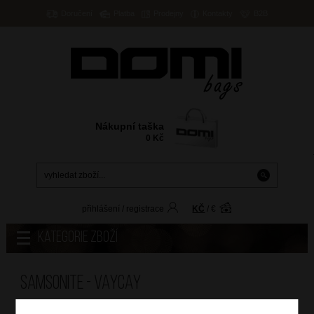
Doručení
Platba
Prodejny
Kontakty
B2B
Nákupní taška
0
Kč
přihlášení
/
registrace
KČ
/
€
Kategorie zboží
Samsonite - VAYCAY