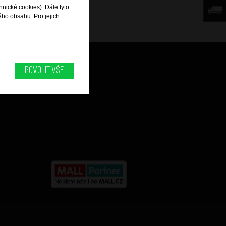
hnické cookies). Dále tyto
ého obsahu. Pro jejich
Můj účet
Povolit vše
Historie objednávek