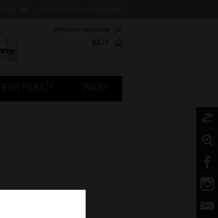
08 455 705
nad 2000 Kč doprava
ZDARMA
!
přihlášení
/
registrace
KČ
/
€
RKOVÉ POUKAZY
ZNAČKY