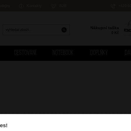
odejny
Kontakty
B2B
+420 6
Nákupní taška
0
Kč
CESTOVÁNÍ
NOTEBOOK
DOPLŇKY
DÁ
es!