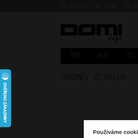
Doručení
Platba
Pr
ŽENY
MUŽI
DĚTI
Samsonite - VECTURA EVO
Používáme cooki