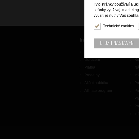
Tyto stránky používají a uk
stránky využívají marketin
využití je nutný Váš souhla
Technické cookies
Informace
Zák
Uložit nastavení
O nás
Ko
Doručení
Re
Platba
Ná
Prodejny
In
Akční nabídka
Pr
Affiliate program
Pr
Pr
Pr
In