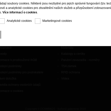
ládají soubory cookies. Některé jsou nezbytné pro jejich správné fungování (tzv. tec
gové a analytické cookies pro zkvalitnění našich služeb a přizpůsobení zobrazovan
s.
Více informací o cookies
.
Analytické cookies
Marketingové cookies
aznický servis
Doplňky
ntakty
Značky
klamace
Materiály
vody
Katalogy a ceníky
formace k prodloužené lhůtě
Palubní zavazadla - rozměry
odejní podmínky
TSA zámek
odejní podmínky pro podnikatele
RFID ochrana
ávní doložka
Videa
avidla ochrany osobních údajů
formace o cookies
Copyright © DOMIBAGS - Kožená galanterie 2019