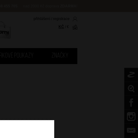
08 455 705
nad 2000 Kč doprava
ZDARMA
!
přihlášení
/
registrace
KČ
/
€
RKOVÉ POUKAZY
ZNAČKY