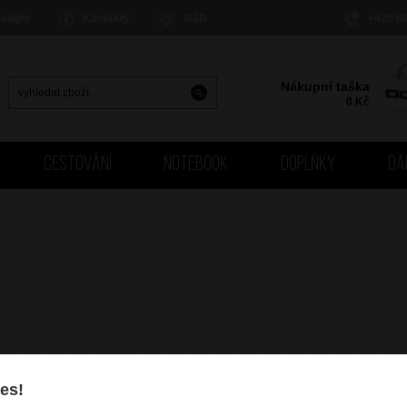
odejny
Kontakty
B2B
+420 6
Nákupní taška
0
Kč
CESTOVÁNÍ
NOTEBOOK
DOPLŇKY
DÁ
es!