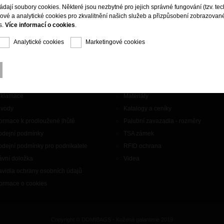
ládají soubory cookies. Některé jsou nezbytné pro jejich správné fungování (tzv. tec
gové a analytické cookies pro zkvalitnění našich služeb a přizpůsobení zobrazovan
s.
Více informací o cookies
.
Analytické cookies
Marketingové cookies
aznický servis
Doplňky
ntakty
Značky
klamace
Materiály
vody
Katalogy a ceníky
formace k prodloužené lhůtě
Palubní zavazadla - rozměry
odejní podmínky
TSA zámek
odejní podmínky pro podnikatele
RFID ochrana
ávní doložka
Videa
avidla ochrany osobních údajů
formace o cookies
Copyright © DOMIBAGS - Kožená galanterie 2019