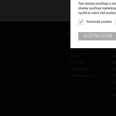
Tyto stránky používají a uk
stránky využívají marketin
využití je nutný Váš souhla
Technické cookies
Informace
Zák
Uložit nastavení
O nás
Ko
Doručení
Re
Platba
Ná
Prodejny
In
Akční nabídka
Pr
Affiliate program
Pr
Pr
Pr
In