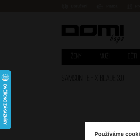
Doručení
Platba
Pr
ŽENY
MUŽI
DĚTI
Samsonite - X´BLADE 3.0
Používáme cooki