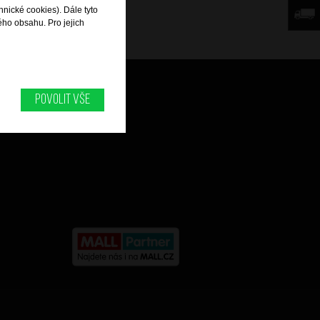
hnické cookies). Dále tyto
ého obsahu. Pro jejich
Můj účet
Povolit vše
Historie objednávek