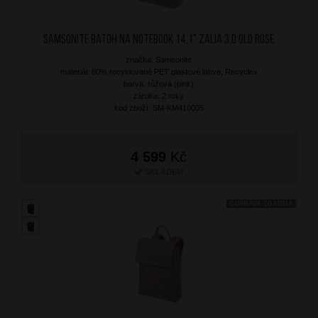
SAMSONITE Batoh na notebook 14,1" Zalia 3.0 Old Rose
značka: Samsonite
materiál: 80% recyklované PET plastové láhve, Recyclex
barva: růžová (pink)
záruka: 2 roky
kód zboží: SM-KM410005
4 599
Kč
SKLADEM
DOPRAVA ZDARMA