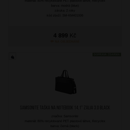
materiál: 80% recyklované PET plastové láhve, Recyclex
barva: modrá (blue)
záruka: 2 roky
kód zboží: SM-KM401006
4 899
Kč
NA OBJEDNÁNÍ
DOPRAVA ZDARMA
SAMSONITE Taška na notebook 14,1" Zalia 3.0 Black
značka: Samsonite
materiál: 80% recyklované PET plastové láhve, Recyclex
barva: černá (black)