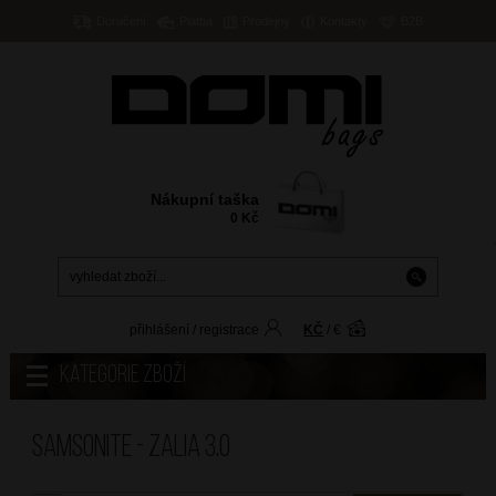
Doručení
Platba
Prodejny
Kontakty
B2B
Nákupní taška
0
Kč
přihlášení
/
registrace
KČ
/
€
Kategorie zboží
Samsonite - ZALIA 3.0