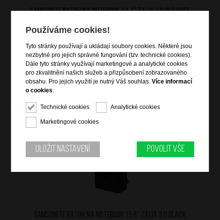
SAMSONITE Batoh na notebook 14,1" Zalia 3.0 Old Rose
značka: Samsonite
Používáme cookies!
materiál: 80% recyklované PET plastové láhve, Recyclex
barva: růžová (pink)
Tyto stránky používají a ukládají soubory cookies. Některé jsou
záruka: 2 roky
nezbytné pro jejich správné fungování (tzv. technické cookies).
kód zboží: SM-KM410004
Dále tyto stránky využívají marketingové a analytické cookies
pro zkvalitnění našich služeb a přizpůsobení zobrazovaného
obsahu. Pro jejich využití je nutný Váš souhlas.
Více informací
o cookies
.
4 899
Kč
SKLADEM
Technické cookies
Analytické cookies
Marketingové cookies
DOPRAVA ZDARMA
Uložit nastavení
Povolit vše
SAMSONITE Batoh na notebook 15,6" Zalia 3.0 Black