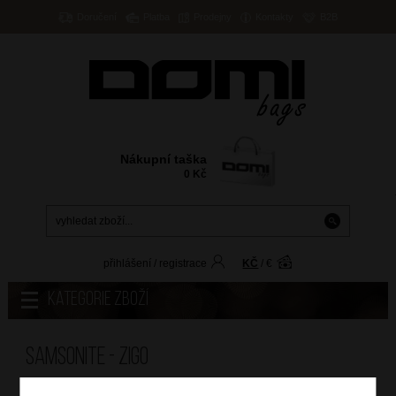
Doručení
Platba
Prodejny
Kontakty
B2B
Nákupní taška
0
Kč
přihlášení
/
registrace
KČ
/
€
Kategorie zboží
Samsonite - ZIGO