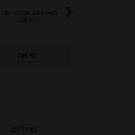
 Sada 5 ks organizérů na balení
AT Sada 5 ks organizérů
Black/Grey
Olive/Lime
Next
799
Kč
799
Kč
SKLADEM
SKLADEM