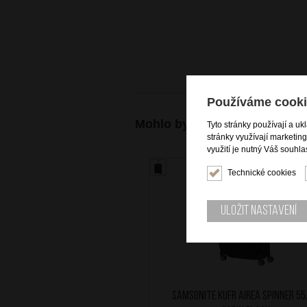
Používáme cooki
Mohlo by se vám také hodit
Tyto stránky používají a uk
stránky využívají marketin
využití je nutný Váš souhla
DOPRAV
Technické cookies
Uložit nastavení
SAMSONITE Kufr Airea Spinner 55