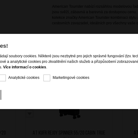
American Tourister nabízí rozsáhlou modelovou řadu
jsou svěží, zábavná a barevná za dostupnou cenu. 
kolekce značky American Tourister kombinaci stylu a
cestovních zavazadel, ideálních pro všechny vaše d
es!
ládají soubory cookies. Některé jsou nezbytné pro jejich správné fungování (tzv. tec
gové a analytické cookies pro zkvalitnění našich služeb a přizpůsobení zobrazovan
s.
Více informací o cookies
.
A ZDARMA
DOPRAVA ZDARMA
Analytické cookies
Marketingové cookies
/20
AT Kufr Rejoy Spinner 55/20 Cabin True
AT