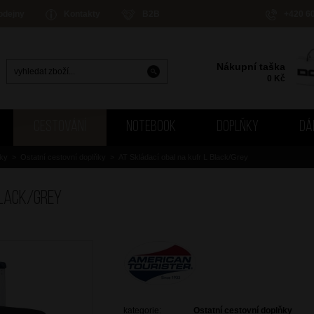
odejny
Kontakty
B2B
+420 6
Nákupní taška
0
Kč
CESTOVÁNÍ
NOTEBOOK
DOPLŇKY
DÁ
ňky
>
Ostatní cestovní doplňky
>
AT Skládací obal na kufr L Black/Grey
Black/Grey
kategorie:
Ostatní cestovní doplňky