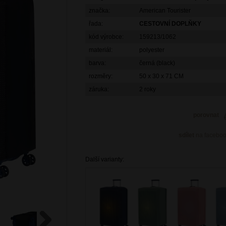
značka:
American Tourister
řada:
CESTOVNÍ DOPLŇKY
kód výrobce:
159213/1062
materiál:
polyester
barva:
černá (black)
rozměry:
50 x 30 x 71 CM
záruka:
2 roky
porovnat
sdílet
na facebo
Další varianty: