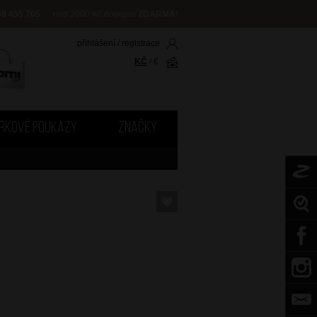
08 455 705
nad 2000 Kč doprava
ZDARMA
!
přihlášení
/
registrace
KČ
/
€
RKOVÉ POUKAZY
ZNAČKY