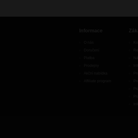
Informace
Zák
O nás
Ko
Doručení
Re
Platba
Ná
Prodejny
In
Akční nabídka
Pr
Affiliate program
Pr
Pr
Pr
In