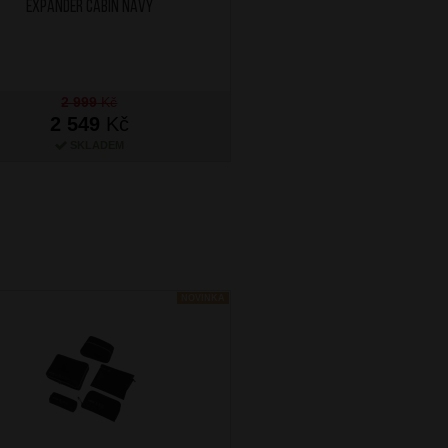
Expander Cabin Navy
Underseater Stone
Next
2 999
Kč
2 549
Kč
1 199
Kč
SKLADEM
NA OBJEDNÁN
NOVINKA