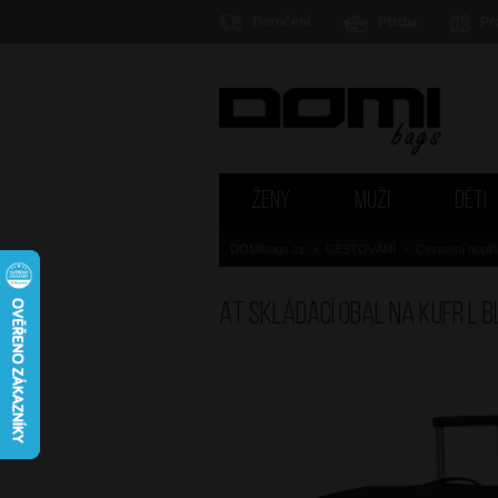
Doručení
Platba
Pr
ŽENY
MUŽI
DĚTI
DOMIbags.cz
>
CESTOVÁNÍ
>
Cestovní dopl
AT Skládací obal na kufr L 