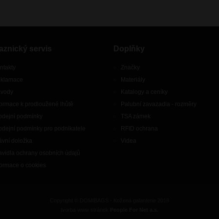
aznický servis
Doplňky
ntakty
Značky
klamace
Materiály
vody
Katalogy a ceníky
formace k prodloužené lhůtě
Palubní zavazadla - rozměry
odejní podmínky
TSA zámek
odejní podmínky pro podnikatele
RFID ochrana
ávní doložka
Videa
avidla ochrany osobních údajů
formace o cookies
Copyright © DOMIBAGS - Kožená galanterie 2019
tvorba www stránek
People For Net a.s.