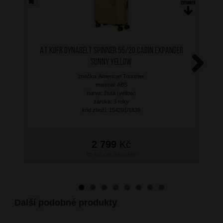
AT Kufr Dynabelt Spinner 55/20 Cabin Expander
Sunny Yellow
značka: American Tourister
Next
materiál: ABS
barva: žlutá (yellow)
záruka: 3 roky
kód zboží: 154291/1839
2 799
Kč
NA OBJEDNÁNÍ
Další podobné produkty