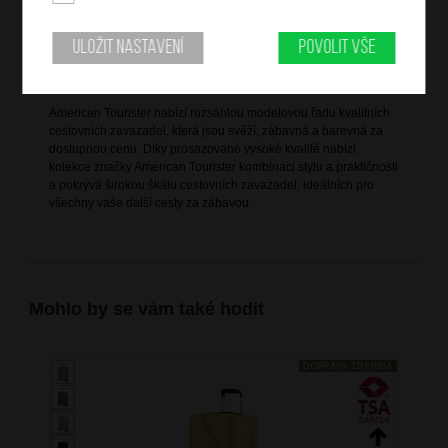
Informace o výrobku
Uložit nastavení
Povolit vše
Informace o značce
American Tourister nabízí rozsáhlou modelovou řadu kvalitních
cestovních zavazadel, která jsou svěží, zábavná a barevná za
dostupnou cenu. Díky prosazované vysoké kvalitě nabízí
kolekce značky American Tourister kombinaci stylu a praktičnosti
a pokrývá širokou škálu cestovních zavazadel, ideálních pro
všechny vaše další cesty za zábavou.
Mohlo by se vám také hodit
DOPRAVA ZDARMA