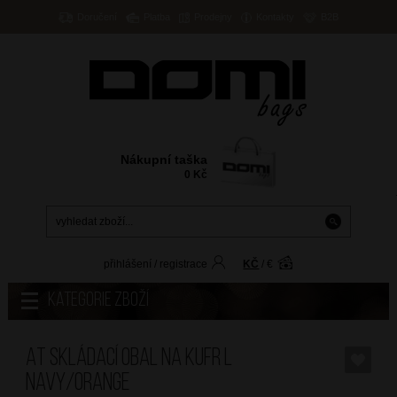
Doručení
Platba
Prodejny
Kontakty
B2B
Nákupní taška
0
Kč
přihlášení
/
registrace
KČ
/
€
Kategorie zboží
AT Skládací obal na kufr L
Navy/Orange