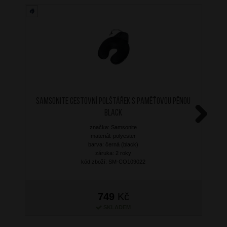
SAMSONITE Cestovní polštářek s paměťovou pěnou
Black
značka: Samsonite
Next
materiál: polyester
barva: černá (black)
záruka: 2 roky
kód zboží: SM-CO109022
749
Kč
SKLADEM