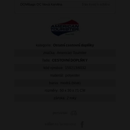
DOMIbags OC Nová Karolina
3 ks
ihned k odběru
kategorie:
Ostatní cestovní doplňky
značka:
American Tourister
řada:
CESTOVNÍ DOPLŇKY
kód výrobce:
159213/6032
materiál:
polyester
barva:
modrá (blue)
rozměry:
50 x 30 x 71 CM
záruka:
2 roky
porovnat
sdílet
na facebooku