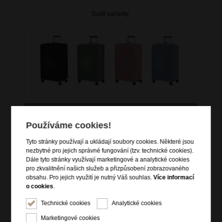
Další varianty:
Používáme cookies!
759 Kč
Tyto stránky používají a ukládají soubory cookies. Některé jsou
nezbytné pro jejich správné fungování (tzv. technické cookies).
skladem více než 10 ks
Dále tyto stránky využívají marketingové a analytické cookies
pro zkvalitnění našich služeb a přizpůsobení zobrazovaného
Hlídací pes
obsahu. Pro jejich využití je nutný Váš souhlas.
Více informací
o cookies
.
Technické cookies
Analytické cookies
Marketingové cookies