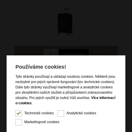
699 Kč
Používáme cookies!
Tyto stránky používají a ukládají soubory cookies. Některé jsou
skladem více než 10 ks
nezbytné pro jejich správné fungování (tzv. technické cookies).
Dále tyto stránky využívají marketingové a analytické cookies
Hlídací pes
pro zkvalitnění našich služeb a přizpůsobení zobrazovaného
obsahu. Pro jejich využití je nutný Váš souhlas.
Více informací
o cookies
.
Technické cookies
Analytické cookies
Informace o výrobku
Marketingové cookies