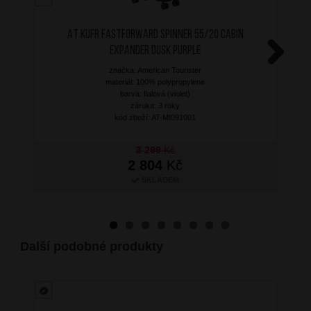
AT Kufr Fastforward Spinner 55/20 Cabin
Expander Dusk Purple
značka: American Tourister
Next
materiál: 100% polypropylene
barva: fialová (violet)
záruka: 3 roky
kód zboží: AT-MI091001
3 299
Kč
2 804
Kč
SKLADEM
Další podobné produkty