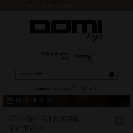
Doručení
Platba
Prodejny
Kontakty
B2B
Nákupní taška
0
Kč
přihlášení
/
registrace
KČ
/
€
Kategorie zboží
AT Skládací obal na kufr M
Navy/Orange