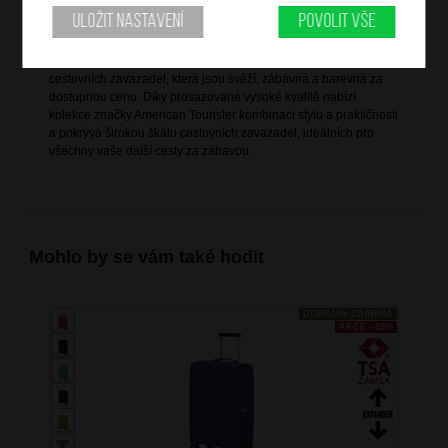
Uložit nastavení
Povolit vše
Informace o značce
American Tourister nabízí rozsáhlou modelovou řadu kvalitních
cestovních zavazadel, která jsou svěží, zábavná a barevná za
dostupnou cenu. Díky prosazované vysoké kvalitě nabízí
kolekce značky American Tourister kombinaci stylu a praktičnosti
a pokrývá širokou škálu cestovních zavazadel, ideálních pro
všechny vaše další cesty za zábavou.
Mohlo by se vám také hodit
DOPRAVA ZDARMA
AKCE - 15%