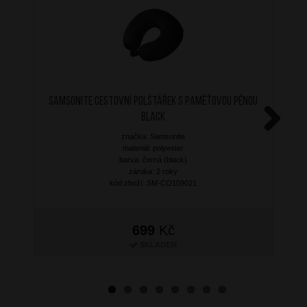
SAMSONITE Cestovní polštářek s paměťovou pěnou
Black
značka: Samsonite
Next
materiál: polyester
barva: černá (black)
záruka: 2 roky
kód zboží: SM-CO109021
699
Kč
SKLADEM