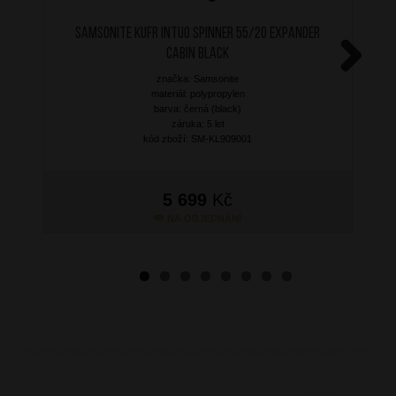
SAMSONITE Kufr Intuo Spinner 55/20 Expander
Cabin Black
značka: Samsonite
Next
materiál: polypropylen
barva: černá (black)
záruka: 5 let
kód zboží: SM-KL909001
5 699
Kč
NA OBJEDNÁNÍ