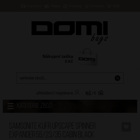
Doručení
Platba
Prodejny
Kontakty
B2B
Nákupní taška
0
Kč
přihlášení
/
registrace
KČ
/
€
Kategorie zboží
SAMSONITE Kufr Upscape Spinner
Expander 55/23/35 Cabin Black