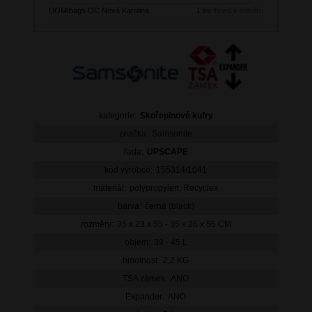
DOMIbags OC Nová Karolina
1 ks
ihned k odběru
kategorie:
Skořepinové kufry
značka:
Samsonite
řada:
UPSCAPE
kód výrobce:
155314/1041
materiál:
polypropylen, Recyclex
barva:
černá (black)
rozměry:
35 x 23 x 55 - 35 x 26 x 55 CM
objem:
39 - 45 L
hmotnost:
2,2 KG
TSA zámek:
ANO
Expander:
ANO