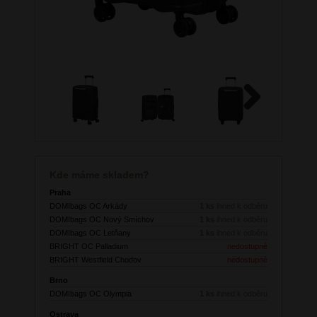
Next
Kde máme skladem?
Praha
DOMIbags OC Arkády
1 ks
ihned k odběru
DOMIbags OC Nový Smíchov
1 ks
ihned k odběru
DOMIbags OC Letňany
1 ks
ihned k odběru
BRIGHT OC Palladium
nedostupné
BRIGHT Westfield Chodov
nedostupné
Brno
DOMIbags OC Olympia
1 ks
ihned k odběru
Ostrava