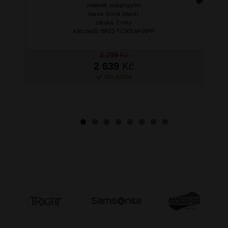
materiál: polypropylen
Next
barva: černá (black)
záruka: 2 roky
kód zboží: BR23-TC005.M-09PP
3 299
Kč
2 639
Kč
SKLADEM