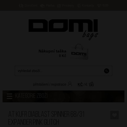
Doručení
Platba
Prodejny
Kontakty
B2B
Nákupní taška
0
Kč
přihlášení
/
registrace
KČ
/
€
Kategorie zboží
AT Kufr Diablast Spinner 68/31
Expander Pink Glitch