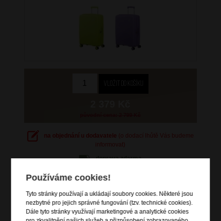
2 379 Kč
původní cena: 2 799 Kč
na objednání u dodavatele
(o dodací lhůtě Vás budeme
informovat)
doprava
zdarma
Hlídací pes
Používáme cookies!
Tyto stránky používají a ukládají soubory cookies. Některé jsou
nezbytné pro jejich správné fungování (tzv. technické cookies).
Dále tyto stránky využívají marketingové a analytické cookies
pro zkvalitnění našich služeb a přizpůsobení zobrazovaného