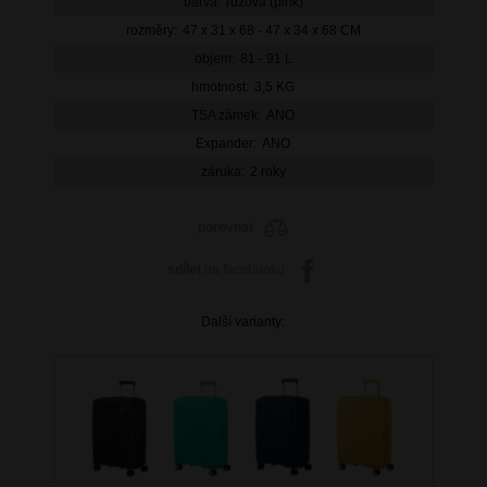
barva:
růžová (pink)
rozměry:
47 x 31 x 68 - 47 x 34 x 68 CM
objem:
81 - 91 L
hmotnost:
3,5 KG
TSA zámek:
ANO
Expander:
ANO
záruka:
2 roky
porovnat
sdílet
na facebooku
Další varianty: