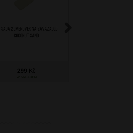
 Sada 2 jmenovek na zavazadlo
AT Sada 2 jmenovek na za
Coconut Sand
Blue
Next
299
Kč
299
Kč
SKLADEM
SKLADEM