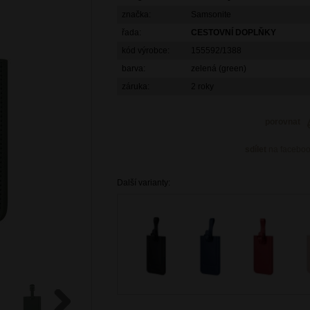
značka:
Samsonite
řada:
CESTOVNÍ DOPLŇKY
kód výrobce:
155592/1388
barva:
zelená (green)
záruka:
2 roky
porovnat
sdílet
na facebo
Další varianty: