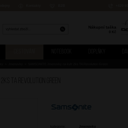
odejny
Kontakty
B2B
+420 6
Nákupní taška
0
Kč
CESTOVÁNÍ
NOTEBOOK
DOPLŇKY
DÁ
ňky
>
Jmenovky
>
SAMSONITE Jmenovky na kufr 2ks TA Revolution Green
2ks TA Revolution Green
kategorie:
Jmenovky