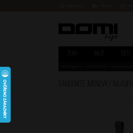
Doručení
Platba
Pr
ŽENY
MUŽI
DĚTI
DOMIbags.cz
>
CESTOVÁNÍ
>
Cestovní dopl
SAMSONITE Jmenovky na kufr 