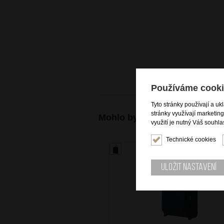
Používáme cooki
Tyto stránky používají a uk
stránky využívají marketin
Mohlo by se vám také hodit
využití je nutný Váš souhla
Technické cookies
DOPRAV
A
Uložit nastavení