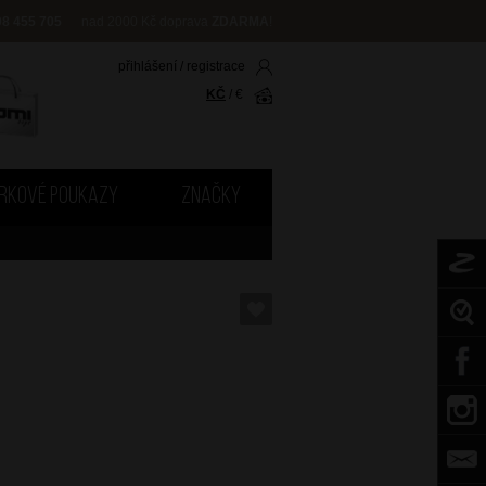
08 455 705
nad 2000 Kč doprava
ZDARMA
!
přihlášení
/
registrace
KČ
/
€
RKOVÉ POUKAZY
ZNAČKY