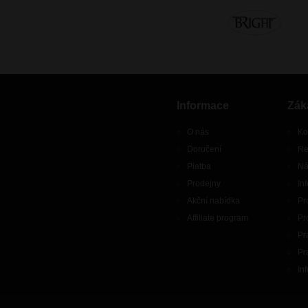
Informace
Zák
O nás
Ko
Doručení
Re
Platba
Ná
Prodejny
In
Akční nabídka
Pr
Affiliate program
Pr
Pr
Pr
In