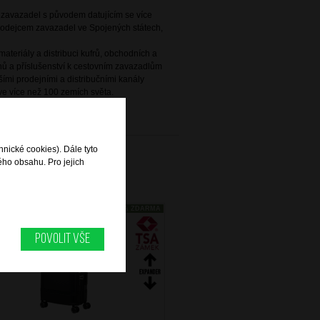
e zavazadel s původem datujícím se více
 prodejcem zavazadel ve Spojených státech,
ateriály a distribuci kufrů, obchodních a
ů a příslušenství k cestovním zavazadlům
ími prodejními a distribučními kanály
e více než 100 zemích světa.
hnické cookies). Dále tyto
ého obsahu. Pro jejich
DOPRAVA ZDARMA
Povolit vše