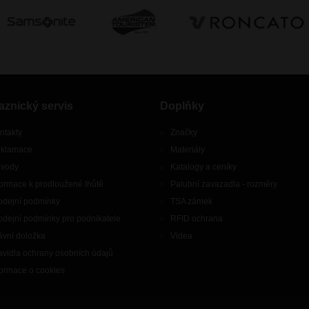
aznický servis
Doplňky
ntakty
Značky
klamace
Materiály
vody
Katalogy a ceníky
formace k prodloužené lhůtě
Palubní zavazadla - rozměry
odejní podmínky
TSA zámek
odejní podmínky pro podnikatele
RFID ochrana
ávní doložka
Videa
avidla ochrany osobních údajů
formace o cookies