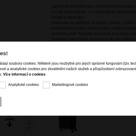
Samsonite International je největší světový výrobc
než sto let do historie. V současnosti je největším
Evropě a Japonsku.
Samsonite se zaměřuje na design, výrobu, výrobní m
počítačových brašen, outdoorových i módních batoh
po celém světě. Produkty Samsonite jsou nejrůznějš
dodávány zákazníkům na více než 46 000 místech v
es!
ládají soubory cookies. Některé jsou nezbytné pro jejich správné fungování (tzv. tec
gové a analytické cookies pro zkvalitnění našich služeb a přizpůsobení zobrazovan
s.
Více informací o cookies
.
Analytické cookies
Marketingové cookies
A ZDARMA
DOPRAVA ZDARMA
KCE - 15%
AKCE - 15%