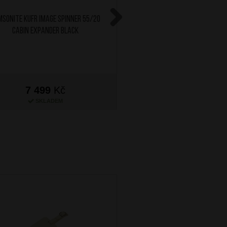
SONITE Kufr Image Spinner 55/20
SAMSONITE Kufr Glazed
Cabin Expander Black
Expander 55/20 Cabin S
Next
7 499
Kč
5 299
Kč
SKLADEM
SKLADEM