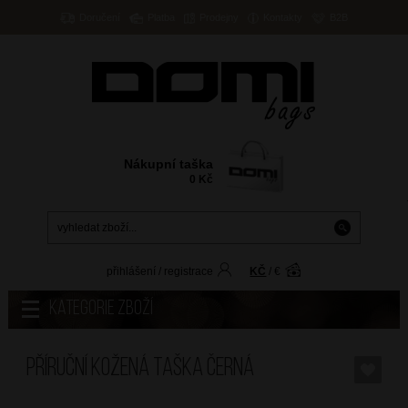
Doručení
Platba
Prodejny
Kontakty
B2B
Nákupní taška
0
Kč
přihlášení
/
registrace
KČ
/
€
Kategorie zboží
Příruční kožená taška Černá