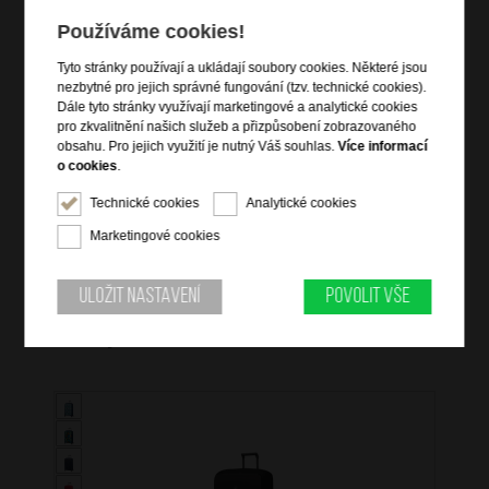
kabinové zavazadlo vhodné na palubu letadla
Používáme cookies!
vstup na zip
spodní zipová kapsa na boty
Tyto stránky používají a ukládají soubory cookies. Některé jsou
dvě vyztužená držadla do ruky
nezbytné pro jejich správné fungování (tzv. technické cookies).
Dále tyto stránky využívají marketingové a analytické cookies
přídavný nastavitelný trak přes rameno
pro zkvalitnění našich služeb a přizpůsobení zobrazovaného
chrániče dna
obsahu. Pro jejich využití je nutný Váš souhlas.
Více informací
vnitřní zipová kapsa
o cookies
.
kvalitní kůže tamponato
Technické cookies
Analytické cookies
Marketingové cookies
Uložit nastavení
Povolit vše
Mohlo by se vám také hodit