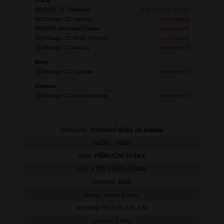
BRIGHT OC Palladium
1 ks
ihned k odběru
DOMIbags OC Letňany
nedostupné
BRIGHT Westfield Chodov
nedostupné
DOMIbags OC Nový Smíchov
nedostupné
DOMIbags OC Arkády
nedostupné
Brno
DOMIbags OC Olympia
nedostupné
Ostrava
DOMIbags OC Nová Karolina
nedostupné
kategorie:
Cestovní tašky na palubu
značka:
Ostatní
řada:
PŘÍRUČNÍ TAŠKY
kód:
XT00-V5885-09TAM
materiál:
kůže
barva:
černá (black)
rozměry:
54 x 26 x 35 CM
záruka:
2 roky