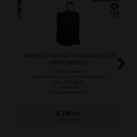
SAMSONITE Cestovní taška na kolečkách 55/20/35
Ecodiver Cabin Black
značka: Samsonite
Next
materiál: 100% recyklovaných PET plastových láhví
barva: černá (black)
záruka: 2 roky
kód zboží: SM-KH709011
5 799
Kč
SKLADEM