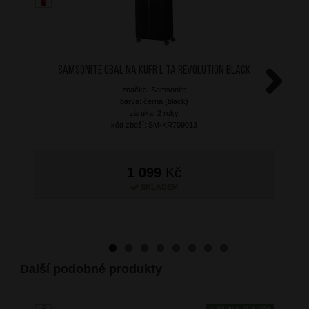
SAMSONITE Obal na kufr L TA Revolution Black
značka: Samsonite
Next
barva: černá (black)
záruka: 2 roky
kód zboží: SM-KR709013
1 099
Kč
SKLADEM
Další podobné produkty
DOPRAVA ZDARMA