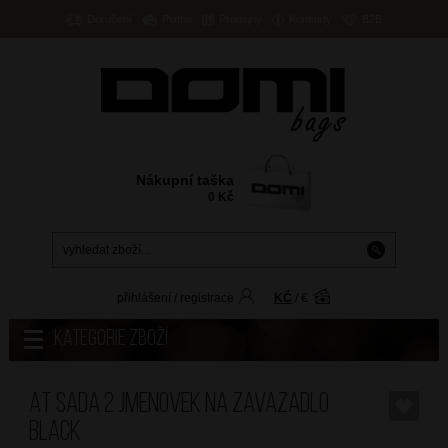
Doručení
Platba
Prodejny
Kontakty
B2B
Nákupní taška
0
Kč
přihlášení
/
registrace
KČ
/
€
Kategorie zboží
AT Sada 2 jmenovek na zavazadlo
Black