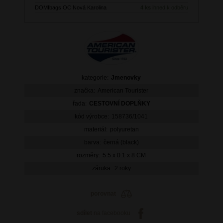
DOMIbags OC Nová Karolina
4 ks
ihned k odběru
kategorie:
Jmenovky
značka:
American Tourister
řada:
CESTOVNÍ DOPLŇKY
kód výrobce:
158736/1041
materiál:
polyuretan
barva:
černá (black)
rozměry:
5.5 x 0.1 x 8 CM
záruka:
2 roky
porovnat
sdílet
na facebooku