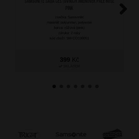
SAMSONITE Sada cestovních jmenovek Pale Rose
Pink
značka: Samsonite
Next
materiál: polyuretan, polyester
barva: růžová (pink)
záruka: 2 roky
kód zboží: SM-CO190051
399
Kč
SKLADEM