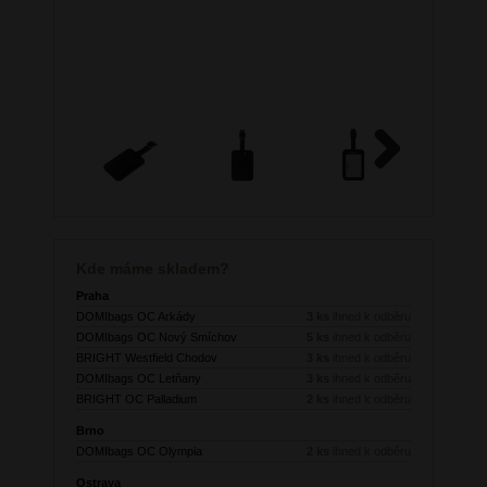
Next
Kde máme skladem?
Praha
DOMIbags OC Arkády
3 ks
ihned k odběru
DOMIbags OC Nový Smíchov
5 ks
ihned k odběru
BRIGHT Westfield Chodov
3 ks
ihned k odběru
DOMIbags OC Letňany
3 ks
ihned k odběru
BRIGHT OC Palladium
2 ks
ihned k odběru
Brno
DOMIbags OC Olympia
2 ks
ihned k odběru
Ostrava