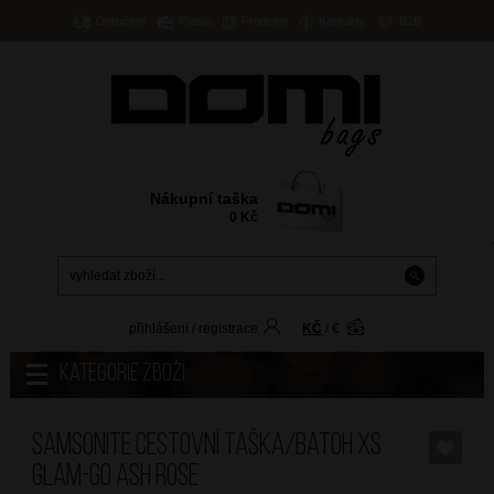
Doručení
Platba
Prodejny
Kontakty
B2B
Nákupní taška
0
Kč
přihlášení
/
registrace
KČ
/
€
Kategorie zboží
SAMSONITE Cestovní taška/batoh XS
Glam-Go Ash Rose