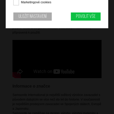
Informace o řadě
Marketingové cookies
Glam-Go je svěží pohled na cestovní a pracovní vybavení, které
kombinuje elegantní design s každodenní praktičností. Tyto
Uložit nastavení
Povolit vše
batohy a cestovní tašky jsou vyrobeny z potažených,
voděodolných materiálů a mají výrazné zipy a charakteristické
jezdce. Čistá a elegantní kolekce s městským nádechem,
připravená k použití.
Informace o značce
Samsonite International je největší světový výrobce zavazadel s
původem datujícím se více než sto let do historie. V současnosti
je největším prodejcem zavazadel ve Spojených státech, Evropě
a Japonsku.
Samsonite se zaměřuje na design, výrobu, výrobní materiály a