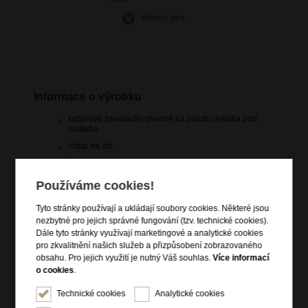
Hlídací pes
Informace o výrobku
kabinové zavazadlo vhodné na palubu letadla pod
sedadlo
vstup na zip
čelní zipová kapsa
boční zipová kapsa
Používáme cookies!
vrchní madla do ruky
Tyto stránky používají a ukládají soubory cookies. Některé jsou
dva nastavitelné ergonomické popruhy přes ramena
nezbytné pro jejich správné fungování (tzv. technické cookies).
(lze nosit jako batoh)
Dále tyto stránky využívají marketingové a analytické cookies
zadní popruh pro připevnění k troleji zavazadla
pro zkvalitnění našich služeb a přizpůsobení zobrazovaného
voděodolný materiál
obsahu. Pro jejich využití je nutný Váš souhlas.
Více informací
o cookies
.
štítek na samolepky (samolepky součástí)
Technické cookies
Analytické cookies