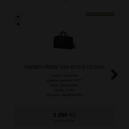
DOPRAVA ZDARMA
SAMSONITE Příruční taška 48/25 Re-Lite Black
značka: Samsonite
materiál: polyester, RPET
Next
barva: černá (black)
záruka: 2 roky
kód zboží: SM-KQ809003
3 299
Kč
SKLADEM