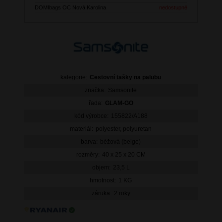
DOMIbags OC Nová Karolina
nedostupné
kategorie:
Cestovní tašky na palubu
značka:
Samsonite
řada:
GLAM-GO
kód výrobce:
155822/A188
materiál:
polyester, polyuretan
barva:
béžová (beige)
rozměry:
40 x 25 x 20 CM
objem:
23,5 L
hmotnost:
1 KG
záruka:
2 roky