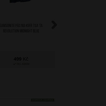
SAMSONITE Pás na kufr TSA TA
WEDRINK Mug 350 ml Ro
Revolution Midnight Blue
Next
499
Kč
399
Kč
SKLADEM
SKLADEM
DOPRAVA ZDARMA