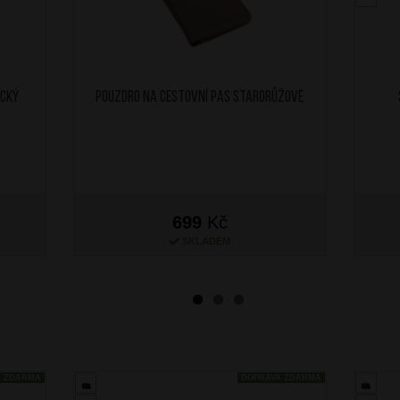
ický
Pouzdro na cestovní pas Starorůžové
699
Kč
SKLADEM
A ZDARMA
DOPRAVA ZDARMA