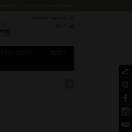
08 455 705
nad 2000 Kč doprava
ZDARMA
!
přihlášení
/
registrace
KČ
/
€
RKOVÉ POUKAZY
ZNAČKY