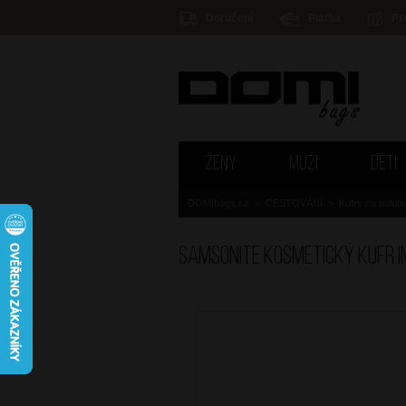
Doručení
Platba
Pr
ŽENY
MUŽI
DĚTI
DOMIbags.cz
>
CESTOVÁNÍ
>
Kufry na palub
SAMSONITE Kosmetický kufr I