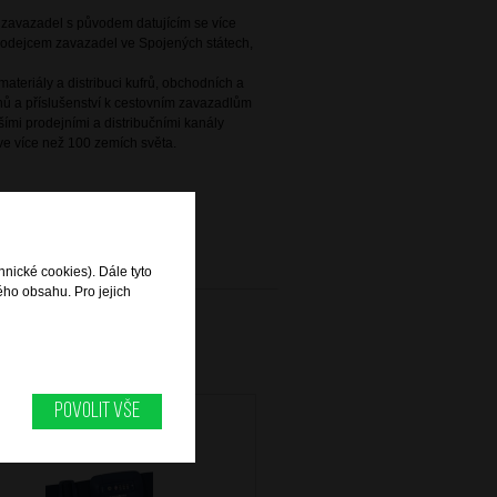
e zavazadel s původem datujícím se více
 prodejcem zavazadel ve Spojených státech,
ateriály a distribuci kufrů, obchodních a
ů a příslušenství k cestovním zavazadlům
ími prodejními a distribučními kanály
e více než 100 zemích světa.
hnické cookies). Dále tyto
ého obsahu. Pro jejich
Povolit vše