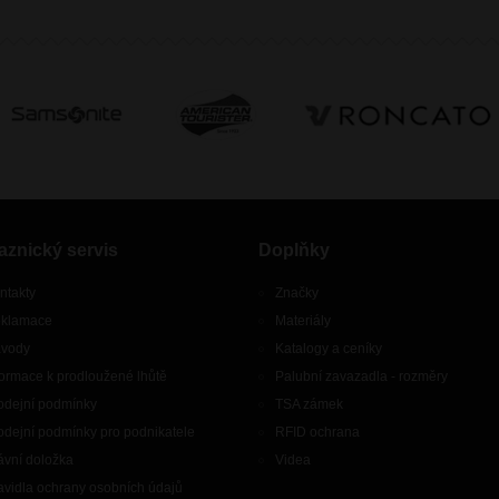
aznický servis
Doplňky
ntakty
Značky
klamace
Materiály
vody
Katalogy a ceníky
formace k prodloužené lhůtě
Palubní zavazadla - rozměry
odejní podmínky
TSA zámek
odejní podmínky pro podnikatele
RFID ochrana
ávní doložka
Videa
avidla ochrany osobních údajů