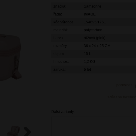
značka:
Samsonite
řada:
IMAGE
kód výrobce:
154695/1751
materiál:
polycarbon
barva:
růžová (pink)
rozměry:
36 x 24 x 25 CM
objem:
15 L
hmotnost:
1,2 KG
záruka:
5 let
porovnat
sdílet
na facebo
Další varianty: