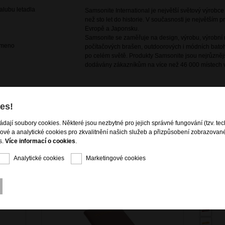
lubu letadla
Samsonite International je největší světový výrobc
než sto let do historie. V současnosti je největším
Evropě a Japonsku.
Samsonite se zaměřuje na design, výrobu, výrobní m
rameno
počítačových brašen, outdoorových i módních batoh
po celém světě. Produkty Samsonite jsou nejrůznějš
dodávány zákazníkům na více než 46 000 místech v
i zavazadla
es!
ládají soubory cookies. Některé jsou nezbytné pro jejich správné fungování (tzv. tec
gové a analytické cookies pro zkvalitnění našich služeb a přizpůsobení zobrazovan
s.
Více informací o cookies
.
Analytické cookies
Marketingové cookies
NOVINKA