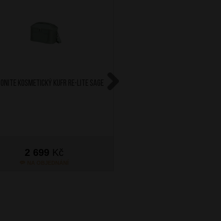
ONITE Kosmetický kufr Re-Lite Sage
AT Kosmetický kufr Flash
Black
Next
2 699
Kč
1 399
Kč
NA OBJEDNÁNÍ
NA OBJEDNÁN