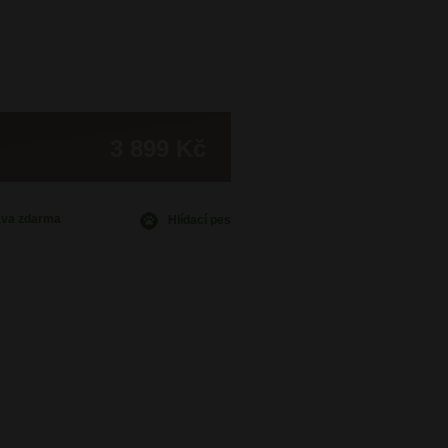
3 899 Kč
ava
zdarma
Hlídací pes