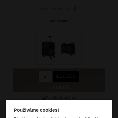
sdílet
na facebooku
Další varianty:
1 499 Kč
skladem 2 ks
Hlídací pes
Používáme cookies!