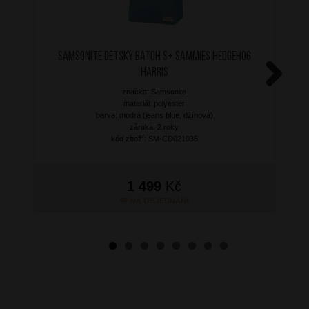
SAMSONITE Dětský batoh S+ Sammies Hedgehog
Harris
značka: Samsonite
Next
materiál: polyester
barva: modrá (jeans blue, džínová)
záruka: 2 roky
kód zboží: SM-CD021035
1 499
Kč
NA OBJEDNÁNÍ