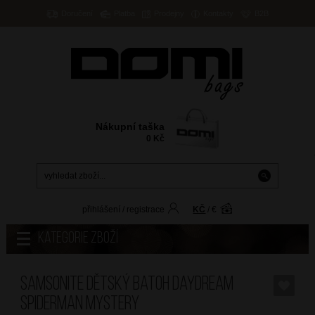
Doručení
Platba
Prodejny
Kontakty
B2B
Nákupní taška
0
Kč
přihlášení
/
registrace
KČ
/
€
Kategorie zboží
SAMSONITE Dětský batoh Daydream
Spiderman Mystery