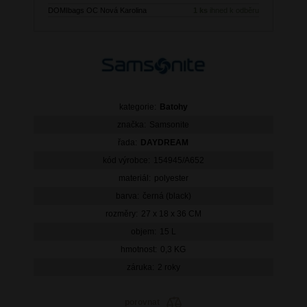
DOMIbags OC Nová Karolina
1 ks
ihned k odběru
kategorie:
Batohy
značka:
Samsonite
řada:
DAYDREAM
kód výrobce:
154945/A652
materiál:
polyester
barva:
černá (black)
rozměry:
27 x 18 x 36 CM
objem:
15 L
hmotnost:
0,3 KG
záruka:
2 roky
porovnat