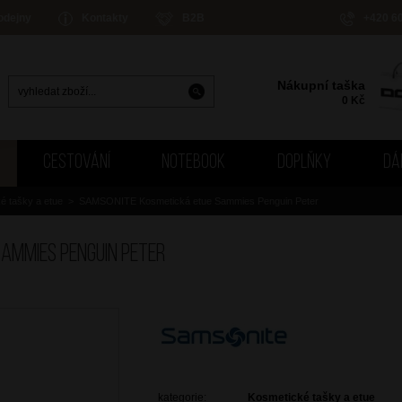
odejny
Kontakty
B2B
+420 6
Nákupní taška
0
Kč
CESTOVÁNÍ
NOTEBOOK
DOPLŇKY
DÁ
é tašky a etue
>
SAMSONITE Kosmetická etue Sammies Penguin Peter
ammies Penguin Peter
kategorie:
Kosmetické tašky a etue