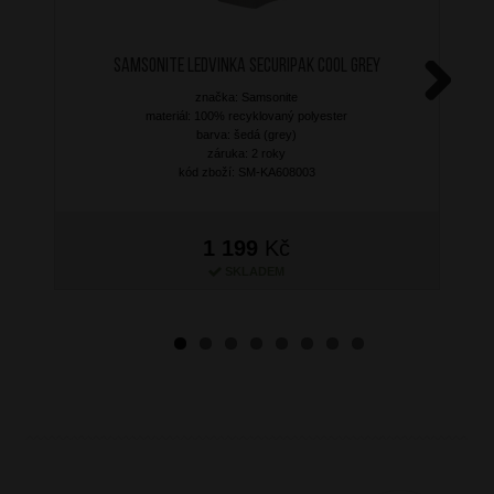
SAMSONITE Ledvinka Securipak Cool Grey
značka: Samsonite
Next
materiál: 100% recyklovaný polyester
barva: šedá (grey)
záruka: 2 roky
kód zboží: SM-KA608003
1 199
Kč
SKLADEM