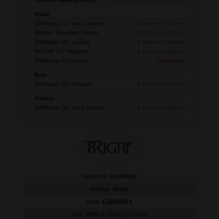
Praha
DOMIbags OC Nový Smíchov
1 ks
ihned k odběru
BRIGHT Westfield Chodov
1 ks
ihned k odběru
DOMIbags OC Letňany
1 ks
ihned k odběru
BRIGHT OC Palladium
1 ks
ihned k odběru
DOMIbags OC Arkády
nedostupné
Brno
DOMIbags OC Olympia
2 ks
ihned k odběru
Ostrava
DOMIbags OC Nová Karolina
2 ks
ihned k odběru
kategorie:
Ledvinky
značka:
Bright
řada:
LEDVINKY
kód:
XBR24-JC4111-13SAV