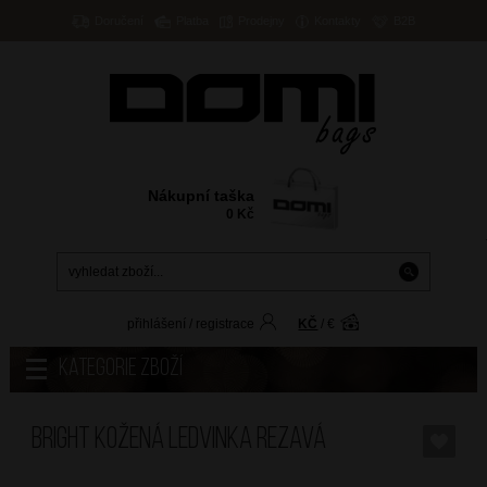
Doručení
Platba
Prodejny
Kontakty
B2B
Nákupní taška
0
Kč
přihlášení
/
registrace
KČ
/
€
Kategorie zboží
BRIGHT Kožená ledvinka Rezavá