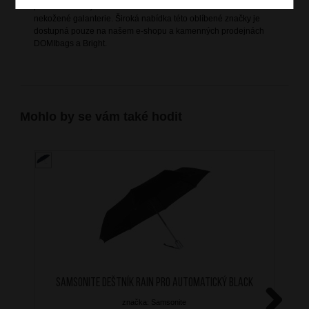
praktičností a vysokou kvalitou cestovních zavazadel i kožené a
nekožené galanterie. Široká nabídka této oblíbené značky je
dostupná pouze na našem e-shopu a kamenných prodejnách
DOMIbags a Bright.
Mohlo by se vám také hodit
SAMSONITE Deštník Rain Pro Automatický Black
značka: Samsonite