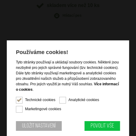
skladem více než 10 ks
Hlídací pes
Informace o výrobku
Používáme cookies!
vstup na zip
Tyto stránky používají a ukládají soubory cookies. Některé jsou
čelní zipová kapsa
nezbytné pro jejich správné fungování (tzv. technické cookies).
Dále tyto stránky využívají marketingové a analytické cookies
zadní zipová kapsa
pro zkvalitnění našich služeb a přizpůsobení zobrazovaného
plochý trak s nastavitelnou délkou
obsahu. Pro jejich využití je nutný Váš souhlas.
Více informací
kvalitní italská kůže savage
o cookies
.
Technické cookies
Analytické cookies
Informace o značce
Marketingové cookies
Bright je vlastní značka společnosti DOMIbags s. r. o., která ji
založila za účelem splnění všech potřeb zákazníků, včetně těch
Uložit nastavení
Povolit vše
nejnáročnějších. Pravidelně obměňovaná nabídka zajišťuje
vzhled produktů dle aktuálních módních trendů, spojený s