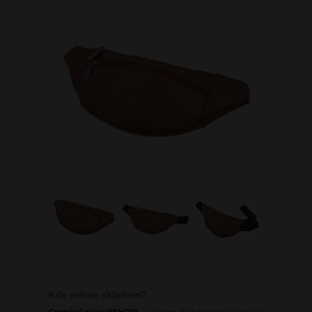
Next
Kde máme skladem?
Centrální sklad (ESHOP)
více než 10 ks
ihned k odeslání