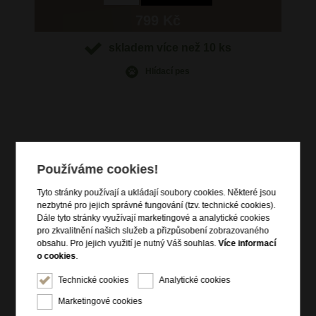
799 Kč
skladem více než 10 ks
Hlídací pes
Informace o výrobku
Používáme cookies!
délka ve složeném stavu (v cm): 28,5
průměr v rozloženém stavu (v cm): 98
Tyto stránky používají a ukládají soubory cookies. Některé jsou
počet plátů : 8
nezbytné pro jejich správné fungování (tzv. technické cookies).
držadlo: krátké kulaté oválné
Dále tyto stránky využívají marketingové a analytické cookies
materiál: alu hliník + polyester + teflonový povlak
pro zkvalitnění našich služeb a přizpůsobení zobrazovaného
obsahu. Pro jejich využití je nutný Váš souhlas.
Více informací
poutko přes ruku
o cookies
.
odolnost proti větru
Technické cookies
Analytické cookies
Marketingové cookies
Informace o značce