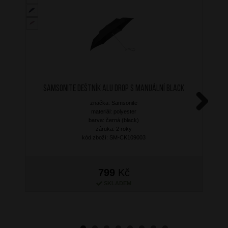
SAMSONITE Deštník Alu Drop S Manuální Black
značka: Samsonite
materiál: polyester
Next
barva: černá (black)
záruka: 2 roky
kód zboží: SM-CK109003
799
Kč
SKLADEM