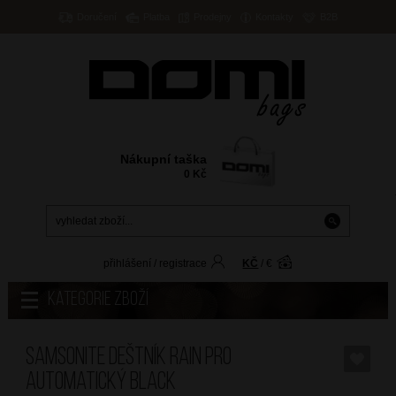
Doručení
Platba
Prodejny
Kontakty
B2B
Nákupní taška
0
Kč
přihlášení
/
registrace
KČ
/
€
Kategorie zboží
SAMSONITE Deštník Rain Pro
Automatický Black