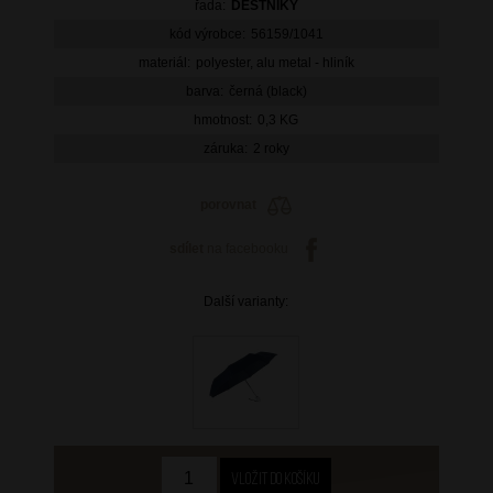
řada:
DEŠTNÍKY
kód výrobce:
56159/1041
materiál:
polyester, alu metal - hliník
barva:
černá (black)
hmotnost:
0,3 KG
záruka:
2 roky
porovnat
sdílet
na facebooku
Další varianty: