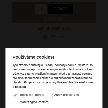
1 899 Kč
skladem 1 ks
Hlídací pes
Používáme cookies!
Informace o výrobku
Tyto stránky používají a ukládají soubory cookies. Některé jsou
nezbytné pro jejich správné fungování (tzv. technické cookies).
2 kapsy na bankovky
Dále tyto stránky využívají marketingové a analytické cookies
2 přihrádky na dokumenty
pro zkvalitnění našich služeb a přizpůsobení zobrazovaného
obsahu. Pro jejich využití je nutný Váš souhlas.
Více informací
9 přihrádek na kreditní karty
o cookies
.
RFID ochrana
Technické cookies
Analytické cookies
Marketingové cookies
Informace o značce