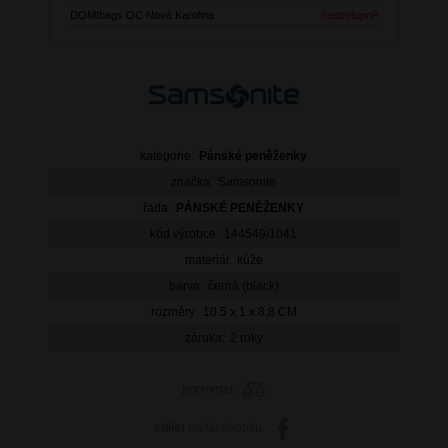
DOMIbags OC Nová Karolina
nedostupné
kategorie:
Pánské peněženky
značka:
Samsonite
řada:
PÁNSKÉ PENĚŽENKY
kód výrobce:
144549/1041
materiál:
kůže
barva:
černá (black)
rozměry:
10.5 x 1 x 8.8 CM
záruka:
2 roky
porovnat
sdílet
na facebooku