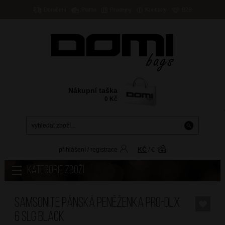
Doručení
Platba
Prodejny
Kontakty
B2B
Nákupní taška
0
Kč
přihlášení
/
registrace
KČ
/
€
Kategorie zboží
SAMSONITE Pánská peněženka PRO-DLX
6 SLG Black