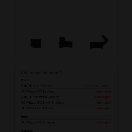
Next
Kde máme skladem?
Praha
BRIGHT OC Palladium
1 ks
ihned k odběru
DOMIbags OC Letňany
nedostupné
BRIGHT Westfield Chodov
nedostupné
DOMIbags OC Nový Smíchov
nedostupné
DOMIbags OC Arkády
nedostupné
Brno
DOMIbags OC Olympia
nedostupné
Ostrava