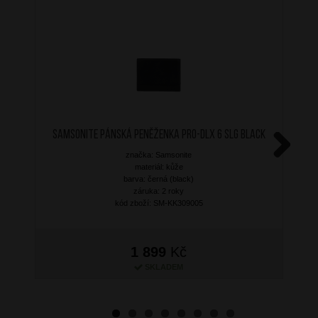
SAMSONITE Pánská peněženka PRO-DLX 6 SLG Black
značka: Samsonite
Next
materiál: kůže
barva: černá (black)
záruka: 2 roky
kód zboží: SM-KK309005
1 899
Kč
SKLADEM