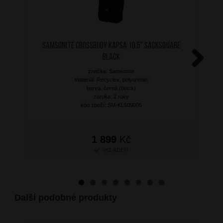
SAMSONITE Crossbody kapsa 10,5" Sacksquare
Black
značka: Samsonite
Next
materiál: Recyclex, polyuretan
barva: černá (black)
záruka: 2 roky
kód zboží: SM-KL509005
1 899
Kč
SKLADEM
Další podobné produkty