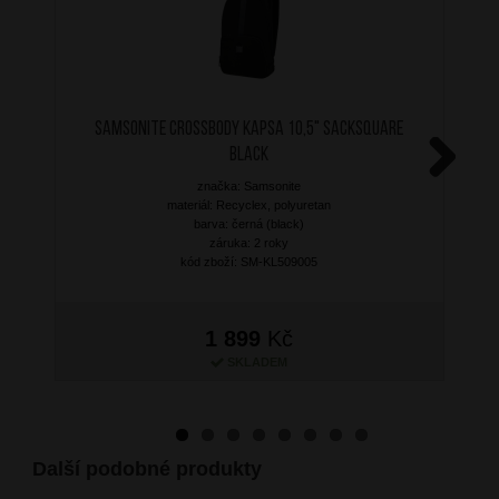
SAMSONITE Crossbody kapsa 10,5" Sacksquare
Black
značka: Samsonite
Next
materiál: Recyclex, polyuretan
barva: černá (black)
záruka: 2 roky
kód zboží: SM-KL509005
1 899
Kč
SKLADEM
Další podobné produkty