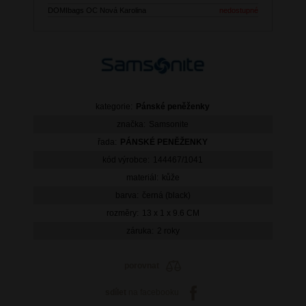
DOMIbags OC Nová Karolina
nedostupné
kategorie:
Pánské peněženky
značka:
Samsonite
řada:
PÁNSKÉ PENĚŽENKY
kód výrobce:
144467/1041
materiál:
kůže
barva:
černá (black)
rozměry:
13 x 1 x 9.6 CM
záruka:
2 roky
porovnat
sdílet
na facebooku