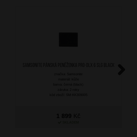
SAMSONITE Pánská peněženka PRO-DLX 6 SLG Black
značka: Samsonite
Next
materiál: kůže
barva: černá (black)
záruka: 2 roky
kód zboží: SM-KK309005
1 899
Kč
SKLADEM