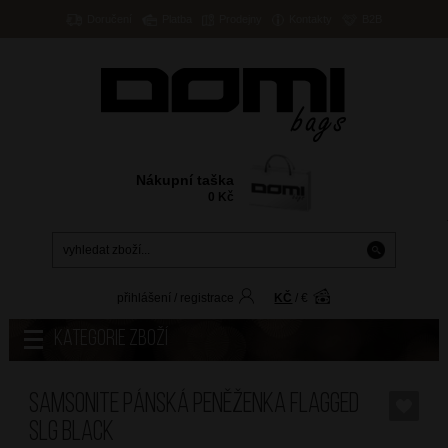
Doručení
Platba
Prodejny
Kontakty
B2B
Nákupní taška
0
Kč
přihlášení
/
registrace
KČ
/
€
Kategorie zboží
SAMSONITE Pánská peněženka Flagged
SLG Black