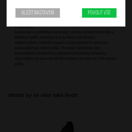
Informace o značce
Samsonite International je největší světový výrobce zavazadel s
Uložit nastavení
Povolit vše
původem datujícím se více než sto let do historie. V současnosti
je největším prodejcem zavazadel ve Spojených státech, Evropě
a Japonsku.
Samsonite se zaměřuje na design, výrobu, výrobní materiály a
distribuci kufrů, obchodních a počítačových brašen,
outdoorových i módních batohů a příslušenství k cestovním
zavazadlům po celém světě. Produkty Samsonite jsou
nejrůznějšími prodejními a distribučními kanály dodávány
zákazníkům na více než 46 000 místech ve více než 100 zemích
světa.
Mohlo by se vám také hodit