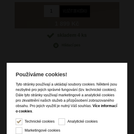
1 899 Kč
skladem 4 ks
Hlídací pes
Používáme cookies!
Informace o výrobku
Tyto stránky používají a ukládají soubory cookies. Některé jsou
2 kapsy na bankovky
nezbytné pro jejich správné fungování (tzv. technické cookies).
Dále tyto stránky využívají marketingové a analytické cookies
6 přihrádek na dokumenty
pro zkvalitnění našich služeb a přizpůsobení zobrazovaného
10 přihrádek na kreditní karty
obsahu. Pro jejich využití je nutný Váš souhlas.
Více informací
kapsa na mince
o cookies
.
RFID ochrana
Technické cookies
Analytické cookies
Marketingové cookies