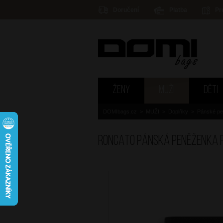
Doručení
Platba
Pr
ŽENY
MUŽI
DĚTI
DOMIbags.cz
>
MUŽI
>
Doplňky
>
Pánské p
RONCATO Pánská peněženka Fi