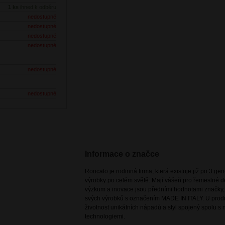
1 ks
ihned k odběru
nedostupné
nedostupné
nedostupné
nedostupné
nedostupné
nedostupné
Informace o značce
Roncato je rodinná firma, která existuje již po 3 g
výrobky po celém světě. Mají vášeň pro řemeslné de
výzkum a inovace jsou předními hodnotami značky, k
svých výrobků s označením MADE IN ITALY. U prod
životnost unikátních nápadů a styl spojený spolu s
technologiemi.