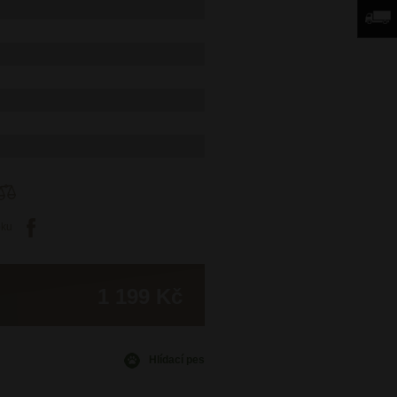
oku
1 199 Kč
Hlídací pes