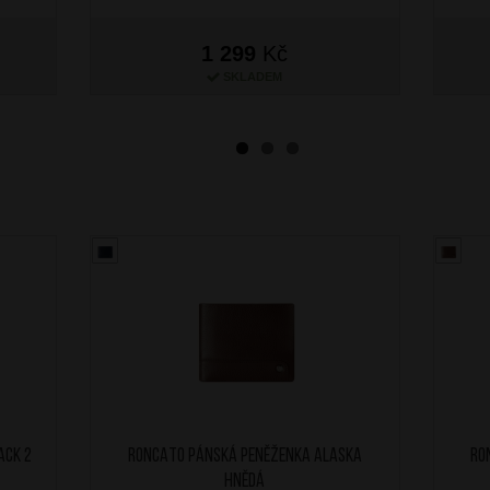
1 299
Kč
SKLADEM
ack 2
RONCATO Pánská peněženka Alaska
RO
Hnědá