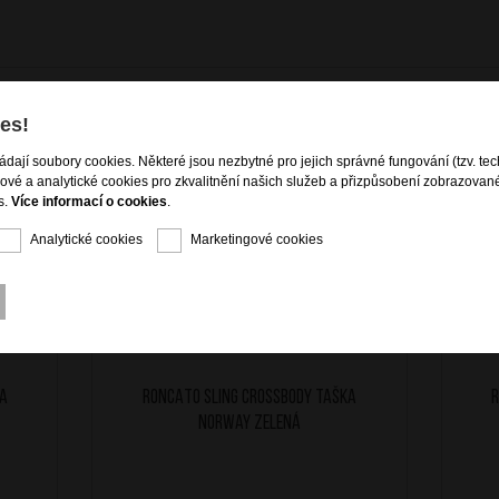
es!
ládají soubory cookies. Některé jsou nezbytné pro jejich správné fungování (tzv. tec
gové a analytické cookies pro zkvalitnění našich služeb a přizpůsobení zobrazovan
s.
Více informací o cookies
.
Analytické cookies
Marketingové cookies
ka
RONCATO Sling crossbody taška
R
Norway Zelená