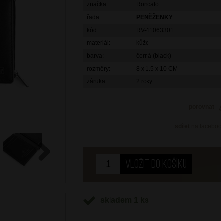
značka:
Roncato
řada:
PENĚŽENKY
kód:
RV-41063301
materiál:
kůže
barva:
černá (black)
rozměry:
8 x 1.5 x 10 CM
záruka:
2 roky
porovnat
sdílet
na facebo
Next
skladem 1 ks