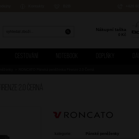
odejny
Kontakty
B2B
+420 6
Nákupní taška
0
Kč
CESTOVÁNÍ
NOTEBOOK
DOPLŇKY
DÁ
eněženky
>
RONCATO Pánská peněženka Firenze 2.0 Černá
renze 2.0 Černá
kategorie:
Pánské peněženky