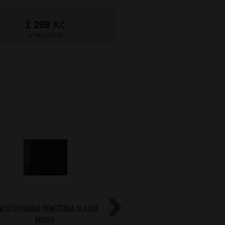
1 299
Kč
1 399
Kč
SKLADEM
SKLADEM
NCATO Pánská peněženka Alaska
RONCATO Pánská peněžen
Modrá
Černá
Next