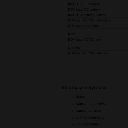
BRIGHT OC Palladium
DOMIbags OC Letňany
BRIGHT Westfield Chodov
DOMIbags OC Nový Smíchov
DOMIbags OC Arkády
Brno
DOMIbags OC Olympia
Ostrava
DOMIbags OC Nová Karolina
Informace o výrobku
klopa
kapsa na bankovky
kapsa na mince
přihrádka na karty
RFID ochrana