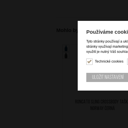
Mohlo by se vám také hodit
Používáme cooki
Tyto stránky používají a uk
stránky využívají marketin
využití je nutný Váš souhla
Technické cookies
Uložit nastavení
RONCATO Sling crossbody taš
Norway Černá