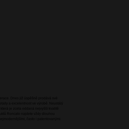
enerace. Dnes již úspěšně prodává své
taily a excelentnost ve výrobě. Neustálý
terá je zcela oddaná nejvyšší kvalitě
uktů Roncato najdete vždy dlouhou
 nejmodernějšími, často i patentovanými