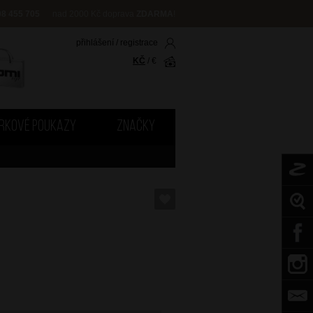
08 455 705
nad 2000 Kč doprava
ZDARMA
!
přihlášení
/
registrace
KČ
/
€
RKOVÉ POUKAZY
ZNAČKY