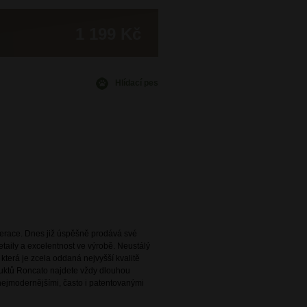
1 199 Kč
Hlídací pes
enerace. Dnes již úspěšně prodává své
taily a excelentnost ve výrobě. Neustálý
terá je zcela oddaná nejvyšší kvalitě
uktů Roncato najdete vždy dlouhou
 nejmodernějšími, často i patentovanými