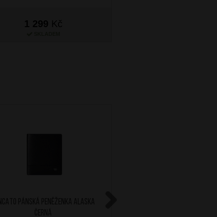
1 299
Kč
1 399
Kč
SKLADEM
SKLADEM
NCATO Pánská peněženka Alaska
RONCATO Pánská peněžen
Černá
Hnědá
Next