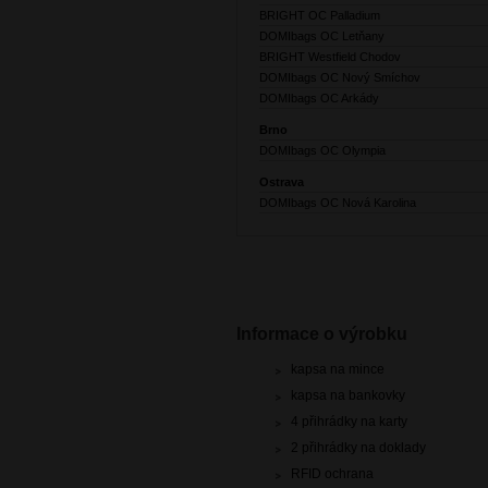
BRIGHT OC Palladium
DOMIbags OC Letňany
BRIGHT Westfield Chodov
DOMIbags OC Nový Smíchov
DOMIbags OC Arkády
Brno
DOMIbags OC Olympia
Ostrava
DOMIbags OC Nová Karolina
Informace o výrobku
kapsa na mince
kapsa na bankovky
4 přihrádky na karty
2 přihrádky na doklady
RFID ochrana