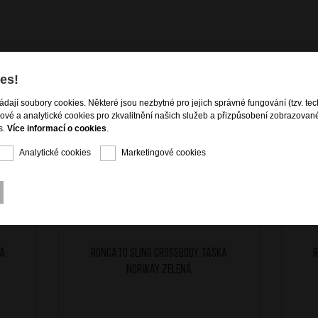
es!
ládají soubory cookies. Některé jsou nezbytné pro jejich správné fungování (tzv. tec
gové a analytické cookies pro zkvalitnění našich služeb a přizpůsobení zobrazovan
s.
Více informací o cookies
.
Analytické cookies
Marketingové cookies
ka
RONCATO Sling crossbody taška
R
Norway Zelená