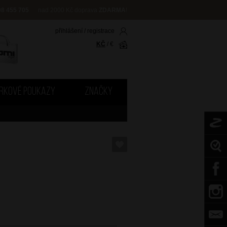
08 455 705
nad 2000 Kč doprava
ZDARMA
!
přihlášení
/
registrace
KČ
/
€
RKOVÉ POUKAZY
ZNAČKY