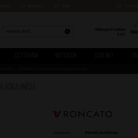
odejny
Kontakty
B2B
+420 6
Nákupní taška
0
Kč
CESTOVÁNÍ
NOTEBOOK
DOPLŇKY
DÁ
eněženky
>
RONCATO Pánská peněženka Alaska Hnědá
Alaska Hnědá
kategorie:
Pánské peněženky