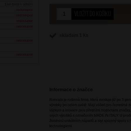
1 ks
ihned k odběru
nedostupné
nedostupné
nedostupné
nedostupné
skladem 1 ks
nedostupné
nedostupné
Informace o značce
Roncato je rodinná firma, která existuje již po 3 g
výrobky po celém světě. Mají vášeň pro řemeslné de
výzkum a inovace jsou předními hodnotami značky, k
svých výrobků s označením MADE IN ITALY. U prod
životnost unikátních nápadů a styl spojený spolu s
technologiemi.