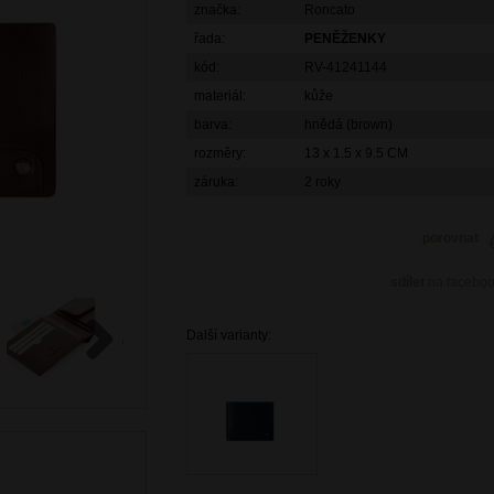
značka:
Roncato
řada:
PENĚŽENKY
kód:
RV-41241144
materiál:
kůže
barva:
hnědá (brown)
rozměry:
13 x 1.5 x 9.5 CM
záruka:
2 roky
porovnat
sdílet
na facebo
Další varianty:
Next