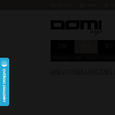
Doručení
Platba
Pr
ŽENY
MUŽI
DĚTI
DOMIbags.cz
>
MUŽI
>
Doplňky
>
Pánské p
RONCATO Pánská peněženka 