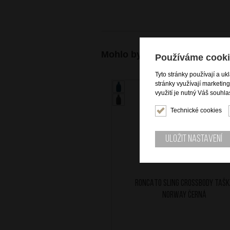
Mohlo by se vám také hodit
Používáme cooki
Tyto stránky používají a uk
stránky využívají marketin
využití je nutný Váš souhla
Technické cookies
Uložit nastavení
RONCATO Sling crossbody taš
Norway Černá