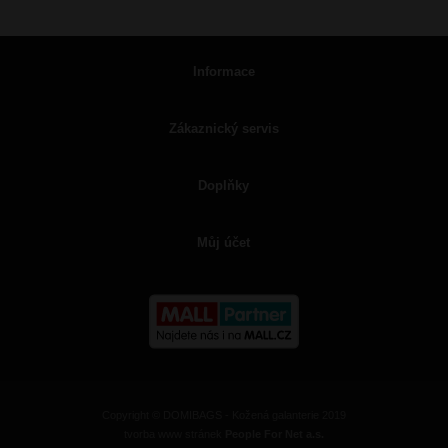
Informace
Zákaznický servis
Doplňky
Můj účet
Copyright © DOMIBAGS - Kožená galanterie 2019
tvorba www stránek
People For Net a.s.