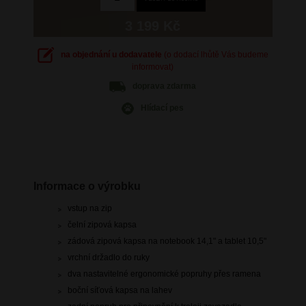
3 199 Kč
na objednání u dodavatele
(o dodací lhůtě Vás budeme
informovat)
doprava
zdarma
Hlídací pes
Informace o výrobku
vstup na zip
čelní zipová kapsa
zádová zipová kapsa na notebook 14,1" a tablet 10,5"
vrchní držadlo do ruky
dva nastavitelné ergonomické popruhy přes ramena
boční síťová kapsa na lahev