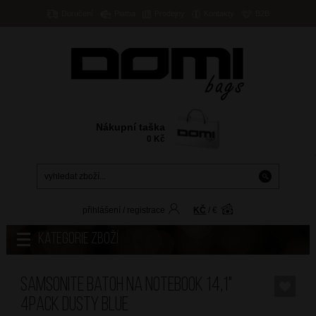
Doručení
Platba
Prodejny
Kontakty
B2B
Nákupní taška
0
Kč
přihlášení
/
registrace
KČ
/
€
Kategorie zboží
SAMSONITE Batoh na notebook 14,1"
4Pack Dusty Blue