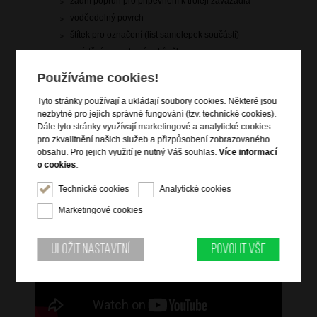
zadní popruh pro připevnění k troleji zavazadla
voděodolný povrch
štítek pro označení (list samolepek součástí)
umístění pro externí nabíječku
vnitřní vybavení
Používáme cookies!
Tyto stránky používají a ukládají soubory cookies. Některé jsou
Informace o řadě
nezbytné pro jejich správné fungování (tzv. technické cookies).
Dále tyto stránky využívají marketingové a analytické cookies
Dodejte svému vzhledu svěží nádech s 4PACK, řadou batohů s
pro zkvalitnění našich služeb a přizpůsobení zobrazovaného
čistými tvary a skandinávským vzhledem. Tyto batohy se
obsahu. Pro jejich využití je nutný Váš souhlas.
Více informací
dodávají s trendovými detaily tón v tónu a jsou plně uspořádané,
o cookies
.
aby se do nich snadno vešly vaše každodenní i pracovní
nezbytnosti. 4PACK se svými jemnými pastely a zářivými odstíny
Technické cookies
Analytické cookies
jistě zarezonuje vaším skvělým vkusem.
Marketingové cookies
Uložit nastavení
Povolit vše