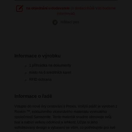
na objednání u dodavatele
(o dodací lhůtě Vás budeme
informovat)
Hlídací pes
Informace o výrobku
1 přihrádka na dokumenty
místo na 6 kreditních karet
RFID ochrana
Informace o řadě
Vstupte do nové éry cestování s Proxis. Vnější plášť je vyroben z
Roxkin ™, exkluzivního vícevrstvého materiálu vyvinutého
společností Samsonite. Tento materiál snadno obnovuje svůj
tvar a nabízí velkou odolnost a lehkost. Užijte si jeho
sofistikovaný design a vybavení se vším, co potřebujete pro své