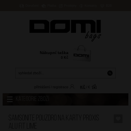
Doručení
Platba
Prodejny
Kontakty
B2B
Nákupní taška
0
Kč
přihlášení
/
registrace
KČ
/
€
Kategorie zboží
SAMSONITE Pouzdro na karty Proxis
Alu Fit Lime