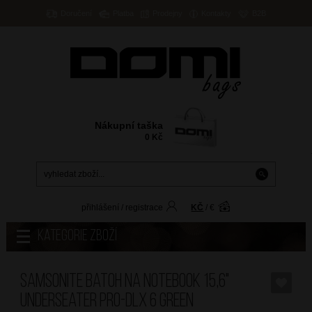
Doručení
Platba
Prodejny
Kontakty
B2B
Nákupní taška
0
Kč
přihlášení
/
registrace
KČ
/
€
Kategorie zboží
SAMSONITE Batoh na notebook 15,6"
Underseater PRO-DLX 6 Green