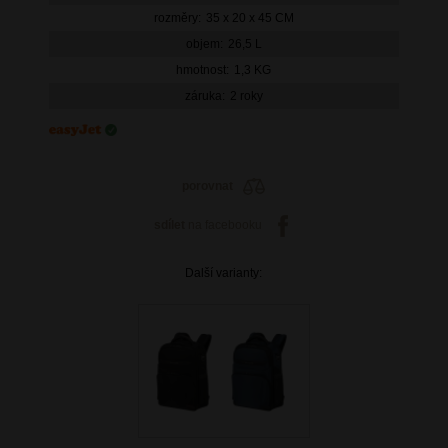
rozměry:
35 x 20 x 45 CM
objem:
26,5 L
hmotnost:
1,3 KG
záruka:
2 roky
porovnat
sdílet
na facebooku
Další varianty: