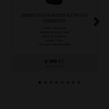
SAMSONITE Batoh na notebook 15,6" PRO-DLX 6
Expander Black
značka: Samsonite
Next
materiál: Recyclex, nylon
barva: černá (black)
záruka: 2 roky
kód zboží: SM-KM209008
6 999
Kč
SKLADEM