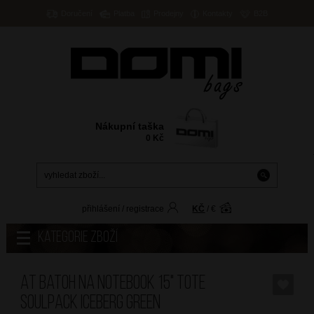
Doručení
Platba
Prodejny
Kontakty
B2B
Nákupní taška
0
Kč
přihlášení
/
registrace
KČ
/
€
Kategorie zboží
AT Batoh na notebook 15" Tote
Soulpack Iceberg Green