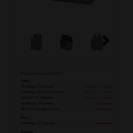
Next
Kde máme skladem?
Praha
DOMIbags OC Arkády
1 ks
ihned k odběru
DOMIbags OC Nový Smíchov
1 ks
ihned k odběru
BRIGHT OC Palladium
1 ks
ihned k odběru
DOMIbags OC Letňany
nedostupné
BRIGHT Westfield Chodov
nedostupné
Brno
DOMIbags OC Olympia
nedostupné
Ostrava