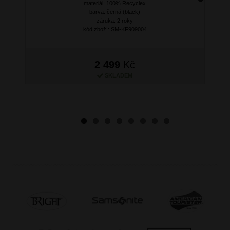
materiál: 100% Recyclex
Next
barva: černá (black)
záruka: 2 roky
kód zboží: SM-KF909004
2 499
Kč
SKLADEM