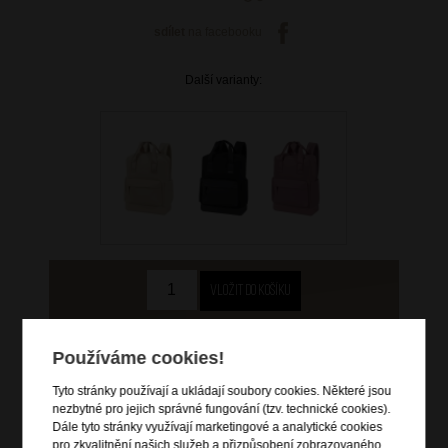
sdílet
na facebooku
Další varianty:
2 499 Kč
Používáme cookies!
skladem 3 ks
Tyto stránky používají a ukládají soubory cookies. Některé jsou
doprava
zdarma
nezbytné pro jejich správné fungování (tzv. technické cookies).
Dále tyto stránky využívají marketingové a analytické cookies
Hlídací pes
pro zkvalitnění našich služeb a přizpůsobení zobrazovaného