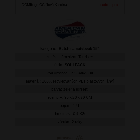
DOMIbags OC Nová Karolina
nedostupné
kategorie:
Batoh na notebook 15"
značka:
American Tourister
řada:
SOULPACK
kód výrobce:
155848/A580
materiál:
100% recyklovaných PET plastových láhví
barva:
zelená (green)
rozměry:
30 x 20 x 39 CM
objem:
17 L
hmotnost:
0,9 KG
záruka:
2 roky
porovnat