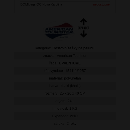
DOMIbags OC Nová Karolina
nedostupné
kategorie:
Cestovní tašky na palubu
značka:
American Tourister
řada:
UPVENTURE
kód výrobce:
154111/1257
materiál:
polyuretan
barva:
khaki (khaki)
rozměry:
25 x 20 x 40 CM
objem:
24 L
hmotnost:
1 KG
Expander:
ANO
záruka:
2 roky