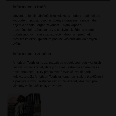
Informace o řadě
Upventure je ultimátní městská kolekce s modely ideálními pro
každodenní použití. Jsou vyrobeny s důrazem na maximální
objem a bohatou organizovanost. Chytrá kapsa s
bezpečnostním zámkem na zip poskytuje každému modelu
dodatečnou ochranu a zabezpečení drobných předmětů.
Městská kolekce Upventure posune váš průzkum do nových
výšin.
Informace o značce
American Tourister nabízí rozsáhlou modelovou řadu kvalitních
cestovních zavazadel, která jsou svěží, zábavná a barevná za
dostupnou cenu. Díky prosazované vysoké kvalitě nabízí
kolekce značky American Tourister kombinaci stylu a praktičnosti
a pokrývá širokou škálu cestovních zavazadel, ideálních pro
všechny vaše další cesty za zábavou.