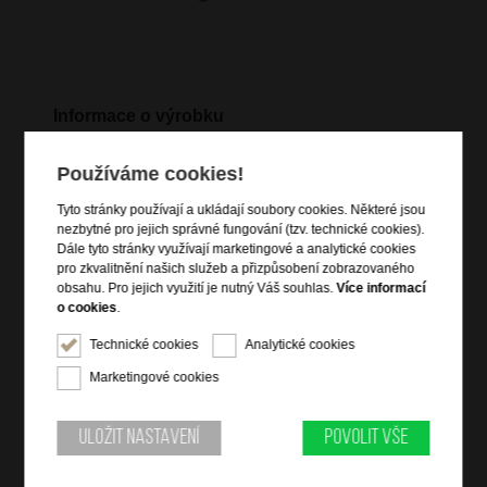
Informace o výrobku
kabinové zavazadla vhodné na palubu letadla
Používáme cookies!
vstup na zip
čelní zipová kapsa se zabezpečeným zipem
Tyto stránky používají a ukládají soubory cookies. Některé jsou
nezbytné pro jejich správné fungování (tzv. technické cookies).
čelní zipová kapsa na notebook a na tablet
Dále tyto stránky využívají marketingové a analytické cookies
vnitřní křížové popruhy pro udržení obsahu
pro zkvalitnění našich služeb a přizpůsobení zobrazovaného
vnitřní otevřená kapsa
obsahu. Pro jejich využití je nutný Váš souhlas.
Více informací
o cookies
.
vnitřní zipová přepážka
dvě vrchní držadla do ruky
Technické cookies
Analytické cookies
přídavný nastavitelný popruh přes rameno
Marketingové cookies
dva boční popruhy pro utažení
zadní popruh pro připevnění k troleji zavazadla
Uložit nastavení
Povolit vše
dva přídavné batohové ergonomické popruhy přes
ramena