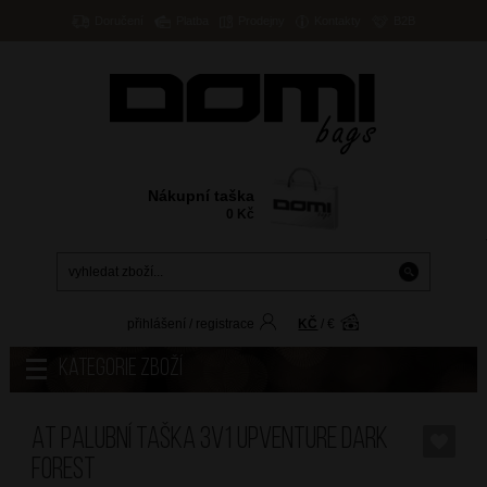
Doručení
Platba
Prodejny
Kontakty
B2B
Nákupní taška
0
Kč
přihlášení
/
registrace
KČ
/
€
Kategorie zboží
AT Palubní taška 3v1 Upventure Dark
Forest