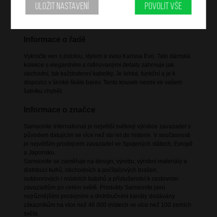
dva nastavitelné popruhy přes ramena
Uložit nastavení
Povolit vše
vnitřní zipová kapsa
Informace o řadě
Vykročte ven s jistotou, stylem a svou Karissa Evo. Tato dámská
kolekce s elegantními a rafinovanými detaily zahrnuje jak
obchodní, tak každodenní kabelky. Je lehká, funkční a je k
dispozici v široké škále barev. Tento kousek nesmí ve vašem
šatníku chybět.
Informace o značce
Samsonite International je největší světový výrobce zavazadel s
původem datujícím se více než sto let do historie. V současnosti
je největším prodejcem zavazadel ve Spojených státech, Evropě
a Japonsku.
Samsonite se zaměřuje na design, výrobu, výrobní materiály a
distribuci kufrů, obchodních a počítačových brašen,
outdoorových i módních batohů a příslušenství k cestovním
zavazadlům po celém světě. Produkty Samsonite jsou
nejrůznějšími prodejními a distribučními kanály dodávány
zákazníkům na více než 46 000 místech ve více než 100 zemích
světa.