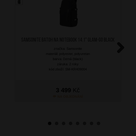
SAMSONITE Batoh na notebook 14.1" Glam-Go Black
značka: Samsonite
materiál: polyester, polyuretan
Next
barva: černá (black)
záruka: 2 roky
kód zboží: SM-KR409004
3 499
Kč
NA OBJEDNÁNÍ