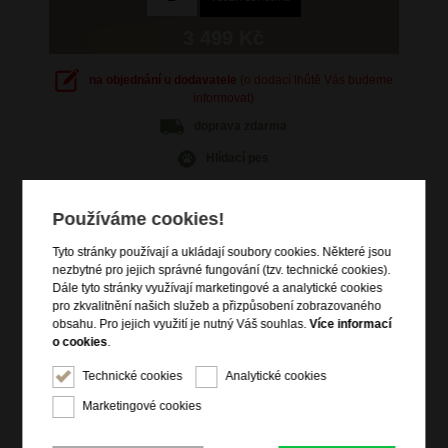
3 499 Kč
na objednání u dodavatele
(o dodací lhůtě Vás budeme
informovat)
doprava
zdarma
Hlídací pes
Používáme cookies!
Tyto stránky používají a ukládají soubory cookies. Některé jsou
nezbytné pro jejich správné fungování (tzv. technické cookies).
Informace o výrobku
Dále tyto stránky využívají marketingové a analytické cookies
vstup na magnetickou klopu
pro zkvalitnění našich služeb a přizpůsobení zobrazovaného
obsahu. Pro jejich využití je nutný Váš souhlas.
Více informací
stahovací tkanice hlavní kapsy
o cookies
.
čelní zipová kapsa
Technické cookies
Analytické cookies
dvě boční zipové kapsy
zadní zipová kapsa
Marketingové cookies
vrchní držadlo do ruky