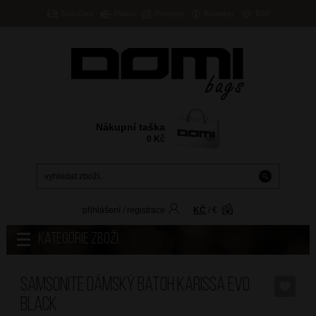
Doručení
Platba
Prodejny
Kontakty
B2B
Nákupní taška
0
Kč
přihlášení
/
registrace
KČ
/
€
Kategorie zboží
SAMSONITE Dámský batoh Karissa Evo
Black