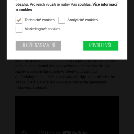
obsahu. Pro jejich využití je nutný Váš souhlas.
Více informací
boční kapsa na lahev
o cookies
.
štítek na samolepky (samolepky součástí)
voděodolný
Technické cookies
Analytické cookies
boční přezky pro utažení
Marketingové cookies
zadní popruh pro připevnění k troleji zavazadla
Uložit nastavení
Povolit vše
Informace o řadě
Glam-Go je svěží pohled na cestovní a pracovní vybavení, které
kombinuje elegantní design s každodenní praktičností. Tyto
batohy a cestovní tašky jsou vyrobeny z potažených,
voděodolných materiálů a mají výrazné zipy a charakteristické
jezdce. Čistá a elegantní kolekce s městským nádechem,
připravená k použití.