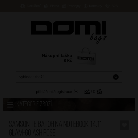
Doručení
Platba
Prodejny
Kontakty
B2B
Nákupní taška
0
Kč
přihlášení
/
registrace
KČ
/
€
Kategorie zboží
SAMSONITE Batoh na notebook 14.1"
Glam-Go Ash Rose