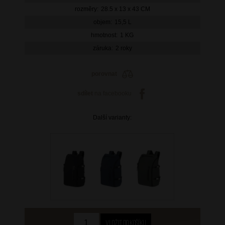
rozměry:
28.5 x 13 x 43 CM
objem:
15,5 L
hmotnost:
1 KG
záruka:
2 roky
porovnat
sdílet
na facebooku
Další varianty: