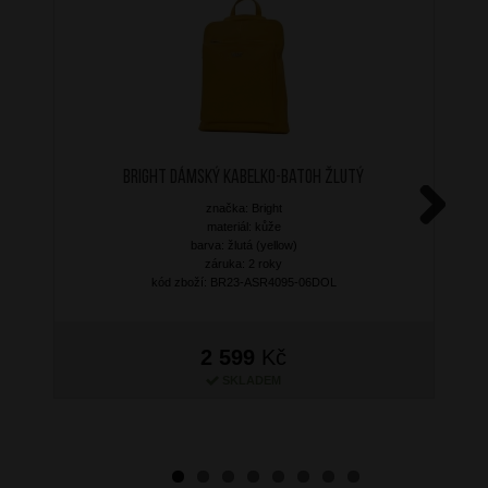
BRIGHT Dámský kabelko-batoh Žlutý
značka: Bright
materiál: kůže
Next
barva: žlutá (yellow)
záruka: 2 roky
kód zboží: BR23-ASR4095-06DOL
2 599
Kč
SKLADEM