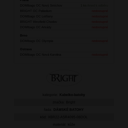
DOMIbags OC Nový Smíchov
1 ks
ihned k odběru
BRIGHT OC Palladium
nedostupné
DOMIbags OC Letňany
nedostupné
BRIGHT Westfield Chodov
nedostupné
DOMIbags OC Arkády
nedostupné
Brno
DOMIbags OC Olympia
nedostupné
Ostrava
DOMIbags OC Nová Karolina
nedostupné
kategorie:
Kabelko-batohy
značka:
Bright
řada:
DÁMSKÉ BATOHY
kód:
XBR22-ASR4095-08DOL
materiál:
kůže