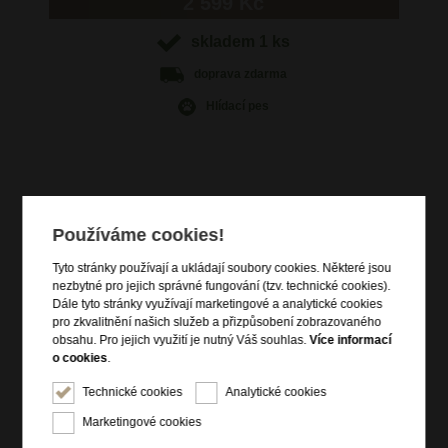
2 599 Kč
skladem 1 ks
doprava
zdarma
Hlídací pes
Informace o výrobku
Používáme cookies!
hlavní kapsa na zip
Tyto stránky používají a ukládají soubory cookies. Některé jsou
vnější čelní zipová kapsa
nezbytné pro jejich správné fungování (tzv. technické cookies).
vnější zadní zipová kapsa
Dále tyto stránky využívají marketingové a analytické cookies
pro zkvalitnění našich služeb a přizpůsobení zobrazovaného
vnitřní zipová kapsa na drobnosti
obsahu. Pro jejich využití je nutný Váš souhlas.
Více informací
dva nastavitelné popruhy přes ramena
o cookies
.
batoh lze úpravou popruhů změnit na kabelku
Technické cookies
Analytické cookies
horní držadlo do ruky
Marketingové cookies