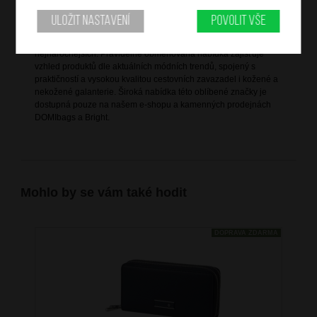
Informace o značce
Uložit nastavení
Povolit vše
Bright je vlastní značka společnosti DOMIbags s. r. o., která ji
založila za účelem splnění všech potřeb zákazníků, včetně těch
nejnáročnějších. Pravidelně obměňovaná nabídka zajišťuje
vzhled produktů dle aktuálních módních trendů, spojený s
praktičností a vysokou kvalitou cestovních zavazadel i kožené a
nekožené galanterie. Široká nabídka této oblíbené značky je
dostupná pouze na našem e-shopu a kamenných prodejnách
DOMIbags a Bright.
Mohlo by se vám také hodit
DOPRAVA ZDARMA