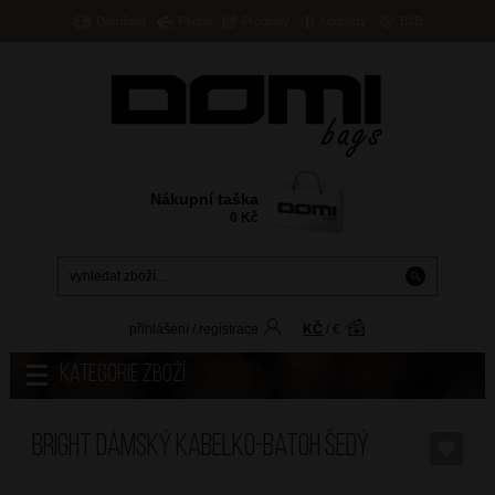
Doručení
Platba
Prodejny
Kontakty
B2B
Nákupní taška
0
Kč
přihlášení
/
registrace
KČ
/
€
Kategorie zboží
BRIGHT Dámský kabelko-batoh Šedý