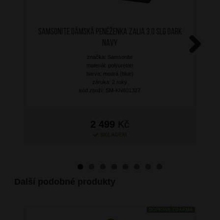
SAMSONITE Dámská peněženka Zalia 3.0 SLG Dark
Navy
značka: Samsonite
Next
materiál: polyuretan
barva: modrá (blue)
záruka: 2 roky
kód zboží: SM-KN601327
2 499
Kč
SKLADEM
Další podobné produkty
DOPRAVA ZDARMA