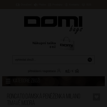
Doručení
Platba
Prodejny
Kontakty
B2B
Nákupní taška
0
Kč
přihlášení
/
registrace
KČ
/
€
Kategorie zboží
RONCATO Dámská peněženka Milano
Tmavě Modrá