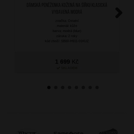
Dámská peněženka kožená na šířku klasická
vybavená modrá
značka: Ostatní
Next
materiál: kůže
barva: modrá (blue)
záruka: 2 roky
kód zboží: SB00-H911-01KUZ
1 699
Kč
SKLADEM