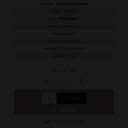
kategorie:
Dámské peněženky
značka:
Roncato
řada:
PENĚŽENKY
kód:
RV-41062123
materiál:
kůže
barva:
modrá (blue)
rozměry:
19 x 2.5 x 10 CM
záruka:
2 roky
porovnat
sdílet
na facebooku
1 799 Kč
skladem 3 ks