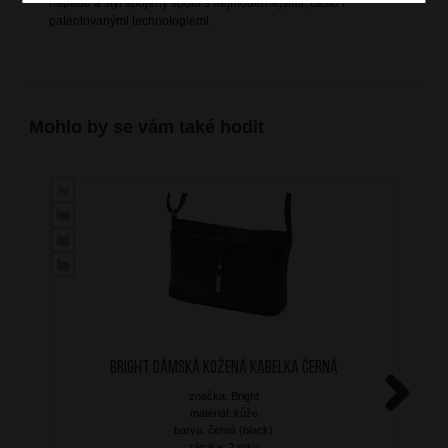
nápadů a styl spojený spolu s nejmodernějšími, často i
patentovanými technologiemi.
Mohlo by se vám také hodit
BRIGHT Dámská kožená kabelka Černá
značka: Bright
materiál: kůže
Next
barva: černá (black)
záruka: 2 roky