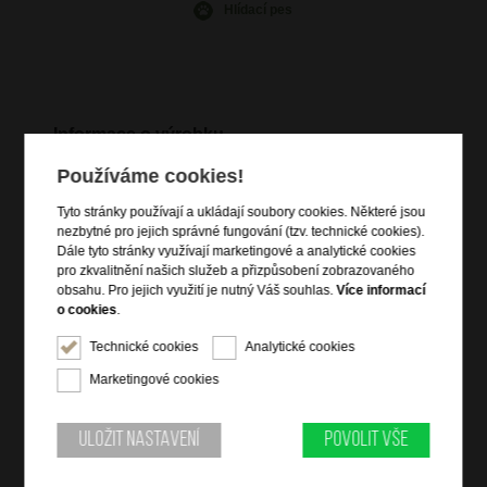
Hlídací pes
Informace o výrobku
přední strana zavírání na nastavitelný patentek
Používáme cookies!
12x kapsa na kreditní karty
Tyto stránky používají a ukládají soubory cookies. Některé jsou
2x skrytá dlouhá kapsa
nezbytné pro jejich správné fungování (tzv. technické cookies).
5x kapsa na bankovky
Dále tyto stránky využívají marketingové a analytické cookies
pro zkvalitnění našich služeb a přizpůsobení zobrazovaného
rozdělovač na dvě kapsy se zipovou kapsou
obsahu. Pro jejich využití je nutný Váš souhlas.
Více informací
o cookies
.
Informace o značce
Technické cookies
Analytické cookies
Roncato je rodinná firma, která existuje již po 3 generace. Dnes
Marketingové cookies
již úspěšně prodává své výrobky po celém světě. Mají vášeň pro
řemeslné detaily a excelentnost ve výrobě. Neustálý výzkum a
inovace jsou předními hodnotami značky, která je zcela oddaná
Uložit nastavení
Povolit vše
nejvyšší kvalitě svých výrobků s označením MADE IN ITALY. U
produktů Roncato najdete vždy dlouhou životnost unikátních