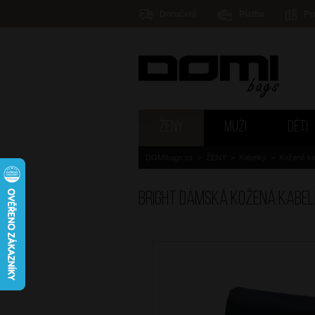
Doručení
Platba
Pr
ŽENY
MUŽI
DĚTI
DOMIbags.cz
>
ŽENY
>
Kabelky
>
Kožené ka
BRIGHT Dámská kožená kabe