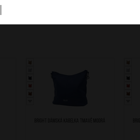
á
BRIGHT Dámská kabelka Tmavě Modrá
BRI