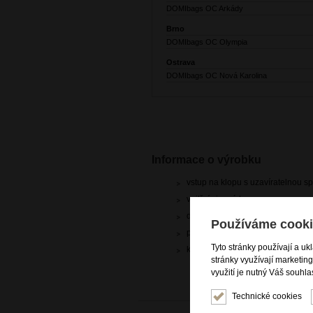
DOMIbags OC Arkády
Brno
DOMIbags OC Olympia
Ostrava
DOMIbags OC Nová Karolina
Informace o výrobku
vstup na klopu s uzavíratelnou s
vnitřní zipová kapsa
dvě vnitřní otevřené kapsy
Používáme cooki
přídavný nastavitelný popruh
Tyto stránky používají a uk
kvalitní italská kůže dolaro
stránky využívají marketin
využití je nutný Váš souhla
Technické cookies