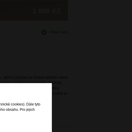
1 899 Kč
Hlídací pes
., která ji založila za účelem splnění všech
avidelně obměňovaná nabídka zajišťuje
ený s praktičností a vysokou kvalitou
e. Široká nabídka této oblíbené značky je
rodejnách DOMIbags a Bright.
hnické cookies). Dále tyto
ého obsahu. Pro jejich