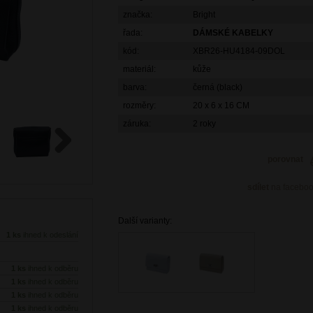
značka:
Bright
řada:
DÁMSKÉ KABELKY
kód:
XBR26-HU4184-09DOL
materiál:
kůže
barva:
černá (black)
rozměry:
20 x 6 x 16 CM
záruka:
2 roky
porovnat
Next
sdílet
na facebo
Další varianty:
1 ks
ihned k odeslání
1 ks
ihned k odběru
1 ks
ihned k odběru
1 ks
ihned k odběru
1 ks
ihned k odběru