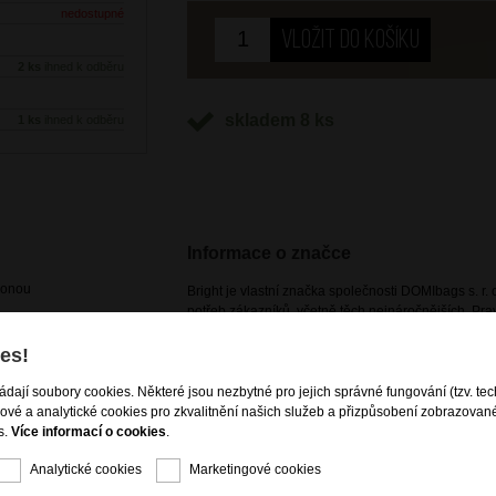
nedostupné
2 ks
ihned k odběru
skladem 8 ks
1 ks
ihned k odběru
Informace o značce
ponou
Bright je vlastní značka společnosti DOMIbags s. r. o
potřeb zákazníků, včetně těch nejnáročnějších. Pr
vzhled produktů dle aktuálních módních trendů, spoj
cestovních zavazadel i kožené a nekožené galanteri
es!
dostupná pouze na našem e-shopu a kamenných p
ládají soubory cookies. Některé jsou nezbytné pro jejich správné fungování (tzv. tec
gové a analytické cookies pro zkvalitnění našich služeb a přizpůsobení zobrazovan
s.
Více informací o cookies
.
Analytické cookies
Marketingové cookies