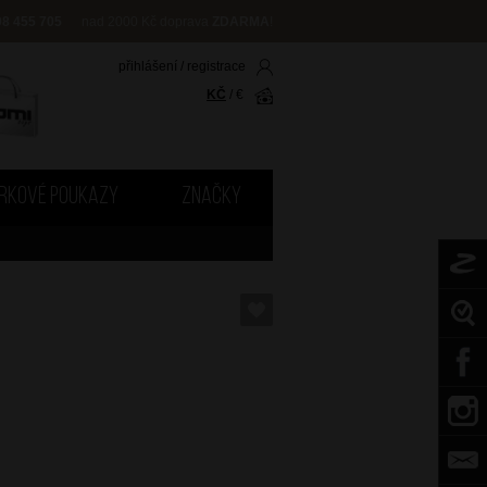
08 455 705
nad 2000 Kč doprava
ZDARMA
!
přihlášení
/
registrace
KČ
/
€
RKOVÉ POUKAZY
ZNAČKY