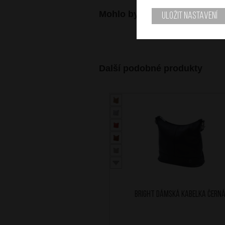
Mohlo by se vám také hodit
Uložit nastavení
Další podobné produkty
BRIGHT Dámská kabelka Čern