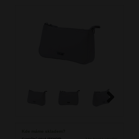
Next
Kde máme skladem?
Centrální sklad (ESHOP)
1 ks
ihned k odeslání