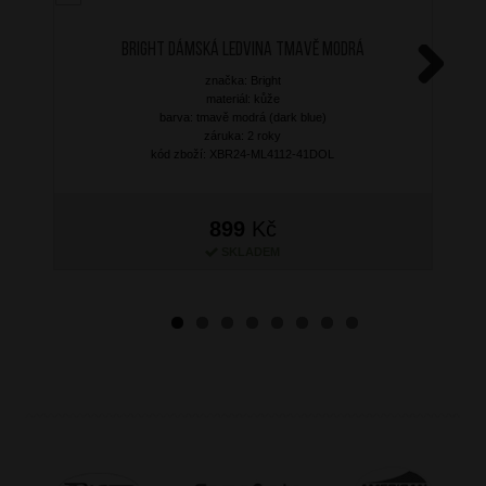
BRIGHT Dámská ledvina Tmavě Modrá
značka: Bright
Next
materiál: kůže
barva: tmavě modrá (dark blue)
záruka: 2 roky
kód zboží: XBR24-ML4112-41DOL
899
Kč
SKLADEM