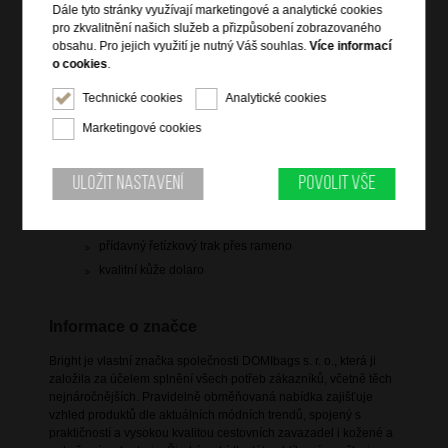
Dále tyto stránky využívají marketingové a analytické cookies
skladem 5 ks
pro zkvalitnění našich služeb a přizpůsobení zobrazovaného
obsahu. Pro jejich využití je nutný Váš souhlas.
Více informací
Hlídací pes
o cookies
.
Technické cookies
Analytické cookies
Marketingové cookies
Informace o výrobku
Uložit nastavení
Povolit vše
vstup na zip
vnitřní zipová kapsa
přídavný řetízkový trak přes rameno
kvalitní kůže dolaro
Informace o značce
Bright je vlastní značka společnosti DOMIbags s. r. o., která ji
založila za účelem splnění všech potřeb zákazníků, včetně těch
nejnáročnějších. Pravidelně obměňovaná nabídka zajišťuje
vzhled produktů dle aktuálních módních trendů, spojený s
praktičností a vysokou kvalitou cestovních zavazadel i kožené a