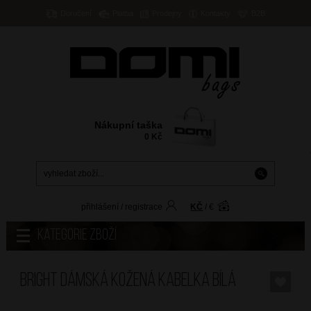
Doručení
Platba
Prodejny
Kontakty
B2B
Nákupní taška
0
Kč
přihlášení
/
registrace
KČ
/
€
Kategorie zboží
BRIGHT Dámská kožená kabelka Bílá