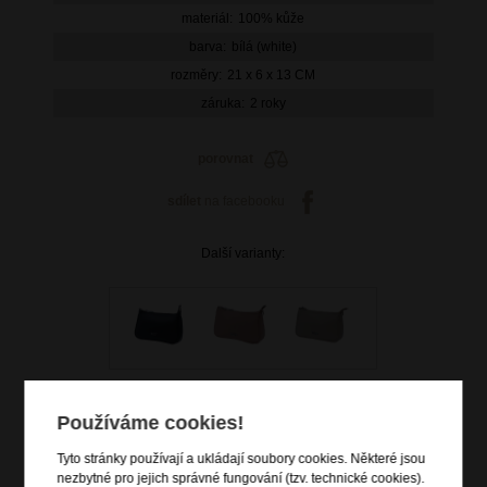
materiál:
100% kůže
barva:
bílá (white)
rozměry:
21 x 6 x 13 CM
záruka:
2 roky
porovnat
sdílet
na facebooku
Další varianty:
Používáme cookies!
Tyto stránky používají a ukládají soubory cookies. Některé jsou
899 Kč
nezbytné pro jejich správné fungování (tzv. technické cookies).