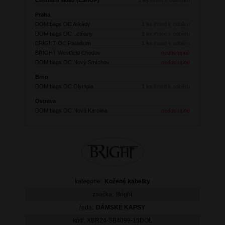
Praha
DOMIbags OC Arkády
1 ks
ihned k odběru
DOMIbags OC Letňany
1 ks
ihned k odběru
BRIGHT OC Palladium
1 ks
ihned k odběru
BRIGHT Westfield Chodov
nedostupné
DOMIbags OC Nový Smíchov
nedostupné
Brno
DOMIbags OC Olympia
1 ks
ihned k odběru
Ostrava
DOMIbags OC Nová Karolina
nedostupné
kategorie:
Kožené kabelky
značka:
Bright
řada:
DÁMSKÉ KAPSY
kód:
XBR24-SB4099-15DOL