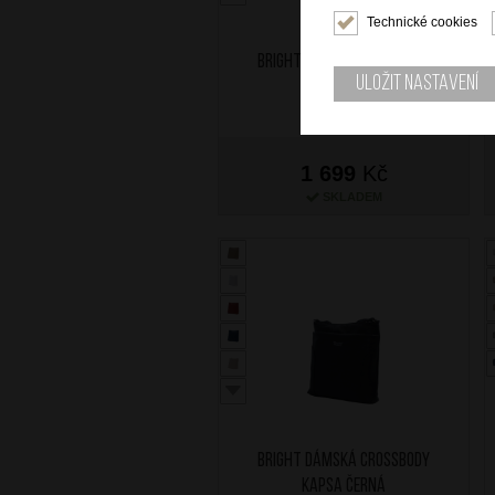
Technické cookies
BRIGHT Dámská crossbody
Uložit nastavení
kapsa Bílá
1 699
Kč
SKLADEM
BRIGHT Dámská crossbody
kapsa Černá