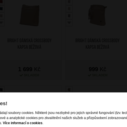
BRIGHT Dámská crossbody
BRIGHT Dámská crossbody
kapsa Béžová
kapsa Béžová
1 699
Kč
999
Kč
SKLADEM
SKLADEM
es!
ládají soubory cookies. Některé jsou nezbytné pro jejich správné fungování (tzv. tec
gové a analytické cookies pro zkvalitnění našich služeb a přizpůsobení zobrazovan
s.
Více informací o cookies
.