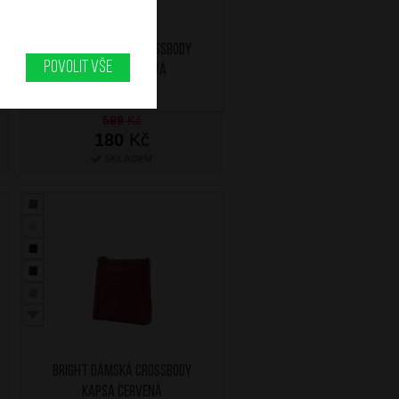
BRIGHT Dámská crossbody
Povolit vše
kapsa Bronzová
599
Kč
180
Kč
SKLADEM
BRIGHT Dámská crossbody
kapsa Červená