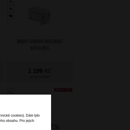
BRIGHT Dámská crossbody
kapsa Bílá
1 199
Kč
SKLADEM
AKCE - 70%
hnické cookies). Dále tyto
ého obsahu. Pro jejich