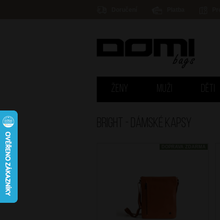
Doručení
Platba
Pr
ŽENY
MUŽI
DĚTI
Bright - DÁMSKÉ KAPSY
DOPRAVA ZDARMA