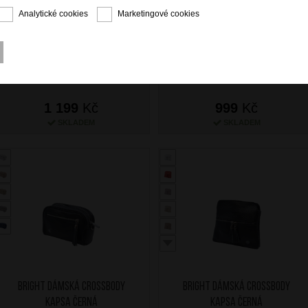
Analytické cookies
Marketingové cookies
BRIGHT Dámská crossbody
BRIGHT Dámská crossbody
kapsa Bílá
kapsa Bílá
1 199
Kč
999
Kč
SKLADEM
SKLADEM
BRIGHT Dámská crossbody
BRIGHT Dámská crossbody
kapsa Černá
kapsa Černá