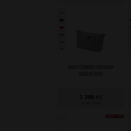
BRIGHT Dámská crossbody
kabelka Šedá
1 399
Kč
SKLADEM
AKCE - 70%