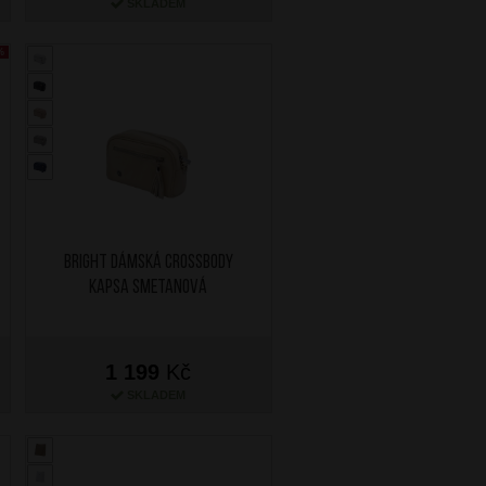
SKLADEM
%
BRIGHT Dámská crossbody
kapsa Smetanová
1 199
Kč
SKLADEM