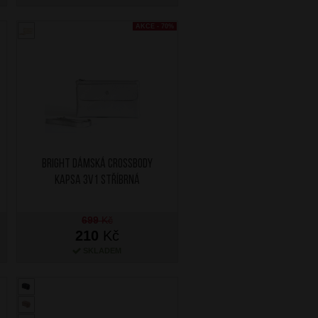
AKCE - 70%
BRIGHT Dámská crossbody
kapsa 3v1 Stříbrná
699
Kč
210
Kč
SKLADEM