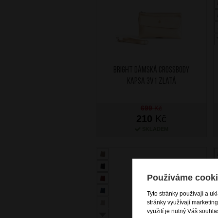
BRIGHT Dámská crossbody
kapsa 3v1 Zlatá
699
Kč
210
Kč
SKLADEM
Používáme cooki
Tyto stránky používají a uk
stránky využívají marketin
využití je nutný Váš souhla