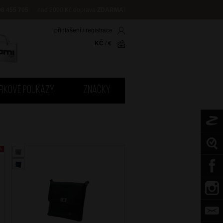
08 455 705
nad 2000 Kč doprava
ZDARMA
!
přihlášení
/
registrace
KČ
/
€
RKOVÉ POUKAZY
ZNAČKY
%