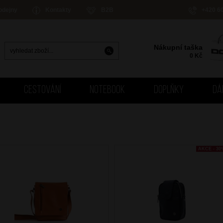
odejny
Kontakty
B2B
+420 6
Nákupní taška
0
Kč
CESTOVÁNÍ
NOTEBOOK
DOPLŇKY
DÁ
AKCE - 30